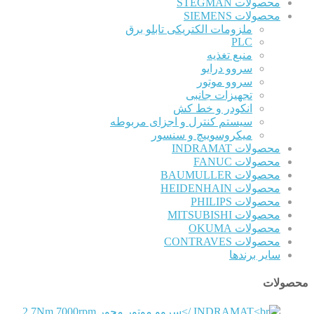
محصولات STEGMAN
محصولات SIEMENS
ملزومات الکتریکی تابلو برق
PLC
منبع تغذیه
سروو درایو
سروو موتور
تجهیزات جانبی
انکودر و خط کش
سیستم کنترل و اجزای مربوطه
میکروسوییچ و سنسور
محصولات INDRAMAT
محصولات FANUC
محصولات BAUMULLER
محصولات HEIDENHAIN
محصولات PHILIPS
محصولات MITSUBISHI
محصولات OKUMA
محصولات CONTRAVES
سایر برندها
محصولات