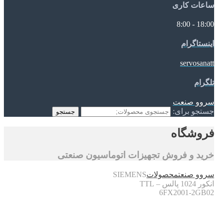
ساعات کاری
18:00 - 8:00
اینستاگرام
servosanatt
تلگرام
سروو صنعت
جستجو برای:
جستجو
فروشگاه
خرید و فروش تجهیزات اتوماسیون صنعتی
سروو صنعت
محصولات
SIEMENS
انکور 1024 پالس – TTL
6FX2001-2GB02