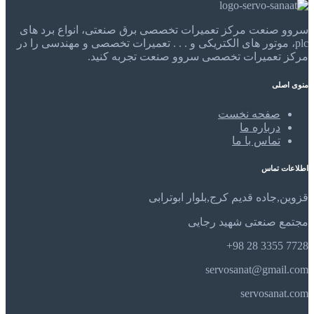
سروو صنعت مرکز تعمیرات تخصصی برق صنعتی، انواع برد های
plc، موتور های الکتریکی و . . . تعمیرات تخصصی و مهندسی را در
مرکز تعمیرات تخصصی سروو صنعت تجربه کنید.
منوی اصلی
صفحه نخست
درباره ما
تماس با ما
اطلاعات تماس
قزوین,جاده قدیم کرج,بلوار ابوترابی
مجتمع صنعتی شهید رجایی
7728 3355 28 98+
servosanat@gmail.com
servosanat.com