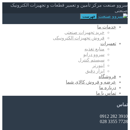
سروو صنعت مرکز تأمین و تعمیر قطعات و تجهیزات الکترونیک
صنعتی
فهرست
خدمات ما
خرید تجهیزات صنعتی
فروش تجهیزات الکترونیکی
تعمیرات
منابع تغذیه
سروو درایو
سیستم کنترل
اینورتر
ابزار دقیق
فروشگاه
عرضه و فروش کالای شما
درباره ما
تماس با ما
تماس
3910 282 0912
7728 3355 028