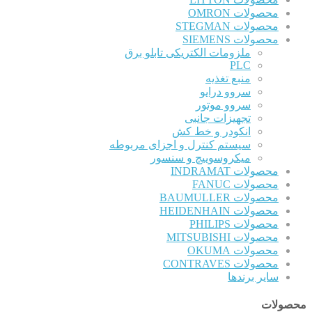
محصولات OMRON
محصولات STEGMAN
محصولات SIEMENS
ملزومات الکتریکی تابلو برق
PLC
منبع تغذیه
سروو درایو
سروو موتور
تجهیزات جانبی
انکودر و خط کش
سیستم کنترل و اجزای مربوطه
میکروسوییچ و سنسور
محصولات INDRAMAT
محصولات FANUC
محصولات BAUMULLER
محصولات HEIDENHAIN
محصولات PHILIPS
محصولات MITSUBISHI
محصولات OKUMA
محصولات CONTRAVES
سایر برندها
محصولات