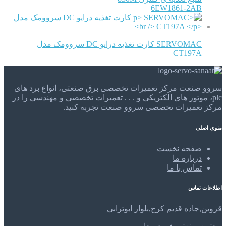
6EW1861-2AB
SERVOMAC کارت تغذیه درایو DC سروومک مدل
CT197A
سروو صنعت مرکز تعمیرات تخصصی برق صنعتی، انواع برد های
plc، موتور های الکتریکی و . . . تعمیرات تخصصی و مهندسی را در
مرکز تعمیرات تخصصی سروو صنعت تجربه کنید.
منوی اصلی
صفحه نخست
درباره ما
تماس با ما
اطلاعات تماس
قزوین,جاده قدیم کرج,بلوار ابوترابی