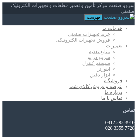
سروو صنعت مرکز تأمین و تعمیر قطعات و تجهیزات الکترونیک
صنعتی
فهرست
خدمات ما
خرید تجهیزات صنعتی
فروش تجهیزات الکترونیکی
تعمیرات
منابع تغذیه
سروو درایو
سیستم کنترل
اینورتر
ابزار دقیق
فروشگاه
عرضه و فروش کالای شما
درباره ما
تماس با ما
تماس
3910 282 0912
7728 3355 028