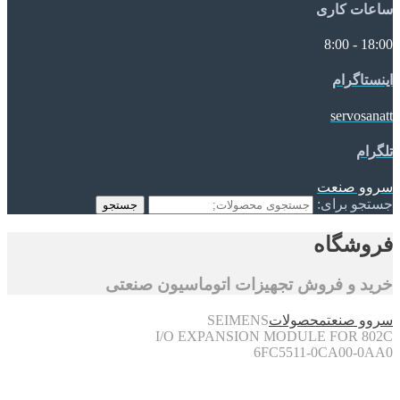
ساعات کاری
18:00 - 8:00
اینستاگرام
servosanatt
تلگرام
سروو صنعت
جستجو برای:
جستجو
فروشگاه
خرید و فروش تجهیزات اتوماسیون صنعتی
سروو صنعت
محصولات
SEIMENS
I/O EXPANSION MODULE FOR 802C
6FC5511-0CA00-0AA0