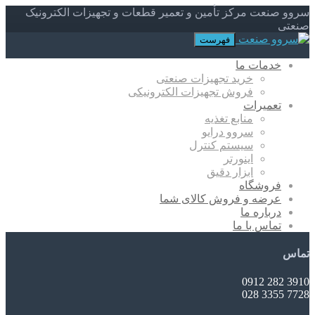
سروو صنعت مرکز تأمین و تعمیر قطعات و تجهیزات الکترونیک
صنعتی
فهرست
خدمات ما
خرید تجهیزات صنعتی
فروش تجهیزات الکترونیکی
تعمیرات
منابع تغذیه
سروو درایو
سیستم کنترل
اینورتر
ابزار دقیق
فروشگاه
عرضه و فروش کالای شما
درباره ما
تماس با ما
تماس
3910 282 0912
7728 3355 028