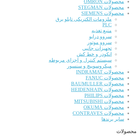
محصولات OMRON
محصولات STEGMAN
محصولات SIEMENS
ملزومات الکتریکی تابلو برق
PLC
منبع تغذیه
سروو درایو
سروو موتور
تجهیزات جانبی
انکودر و خط کش
سیستم کنترل و اجزای مربوطه
میکروسوییچ و سنسور
محصولات INDRAMAT
محصولات FANUC
محصولات BAUMULLER
محصولات HEIDENHAIN
محصولات PHILIPS
محصولات MITSUBISHI
محصولات OKUMA
محصولات CONTRAVES
سایر برندها
محصولات