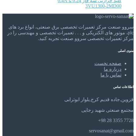
کلید حرارتی سه فاز 0.24 تا 0.4A
3VU1300-2MD00
سروو صنعت مرکز تعمیرات تخصصی برق صنعتی، انواع برد های
plc، موتور های الکتریکی و . . . تعمیرات تخصصی و مهندسی را در
مرکز تعمیرات تخصصی سروو صنعت تجربه کنید.
منوی اصلی
صفحه نخست
درباره ما
تماس با ما
اطلاعات تماس
قزوین,جاده قدیم کرج,بلوار ابوترابی
مجتمع صنعتی شهید رجایی
7728 3355 28 98+
servosanat@gmail.com