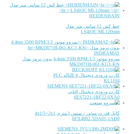
HEIDENHAIN
خط کش 12 سانتی متر مدل
LS403C ML120mm
INDRAMAT
سروو موتور 3.3-4.4nm 3500 RPM بدون ترمز مدل
MKD071B-061-KG1-KN
BECKHOFF
کارت ورودی دیجیتال 4 کاناله PLC
KL1104
SIEMENS
کارت ورودی دیجیتال 8تایی
6ES7221-1BF22-0XA0
کابل قدرت موتور زیمنس 3متری 4x1/5+2x1
6FX4002-5DA01-1AD0
SIEMENS