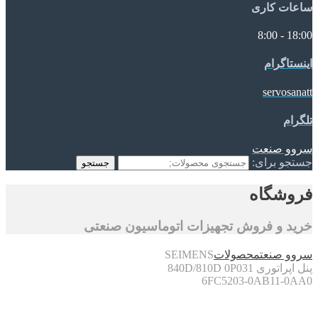
ساعات کاری
18:00 - 8:00
اینستاگرام
servosanatt
تلگرام
سروو صنعت
جستجو برای:
جستجو
فروشگاه
خرید و فروش تجهیزات اتوماسیون صنعتی
سروو صنعت
محصولات
SEIMENS
پنل اپراتوری 840D/810D 0P031
6FC5203-0AB11-0AA0