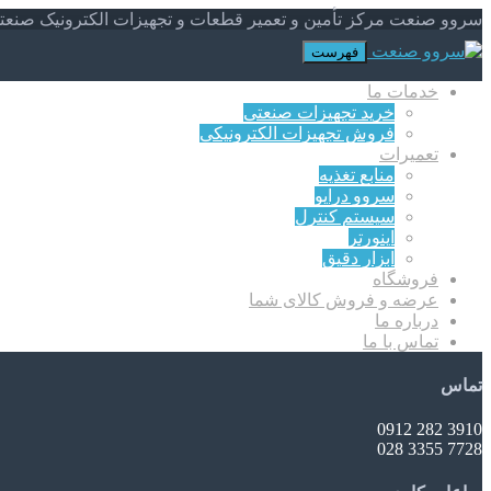
سروو صنعت مرکز تأمین و تعمیر قطعات و تجهیزات الکترونیک صنعت
فهرست
خدمات ما
خرید تجهیزات صنعتی
فروش تجهیزات الکترونیکی
تعمیرات
منابع تغذیه
سروو درایو
سیستم کنترل
اینورتر
ابزار دقیق
فروشگاه
عرضه و فروش کالای شما
درباره ما
تماس با ما
تماس
3910 282 0912
7728 3355 028