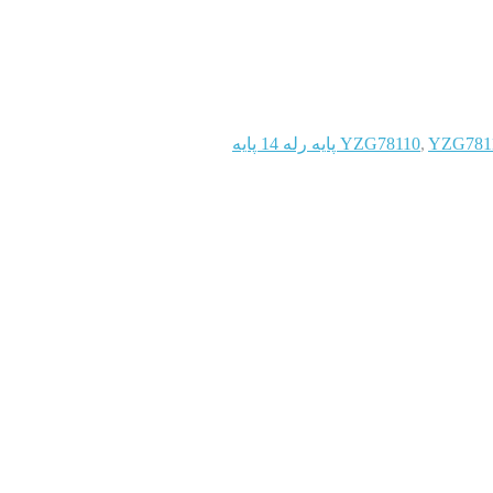
 پایه رله 14 پایه
,
YZG78110