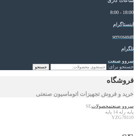
ساعات کاری
18:00 - 8:00
اینستاگرام
servosanatt
تلگرام
سروو صنعت
جستجو برای:
جستجو
فروشگاه
خرید و فروش تجهیزات اتوماسیون صنعتی
سروو صنعت
محصولات
SE
پایه رله 14 پایه
YZG78110