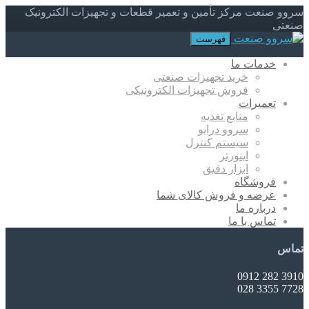
سروو صنعت مرکز تأمین و تعمیر قطعات و تجهیزات الکترونیک
صنعتی
فهرست
خدمات ما
خرید تجهیزات صنعتی
فروش تجهیزات الکترونیکی
تعمیرات
منابع تغذیه
سروو درایو
سیستم کنترل
اینورتر
ابزار دقیق
فروشگاه
عرضه و فروش کالای شما
درباره ما
تماس با ما
تماس
3910 282 0912
7728 3355 028