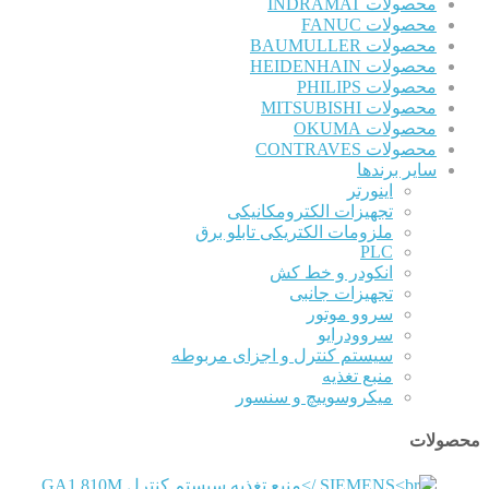
محصولات INDRAMAT
محصولات FANUC
محصولات BAUMULLER
محصولات HEIDENHAIN
محصولات PHILIPS
محصولات MITSUBISHI
محصولات OKUMA
محصولات CONTRAVES
سایر برندها
اینورتر
تجهیزات الکترومکانیکی
ملزومات الکتریکی تابلو برق
PLC
انکودر و خط کش
تجهیزات جانبی
سروو موتور
سروودرایو
سیستم کنترل و اجزای مربوطه
منبع تغذیه
میکروسوییچ و سنسور
محصولات