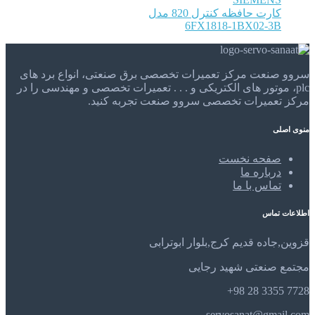
کارت حافظه کنترل 820 مدل
6FX1818-1BX02-3B
سروو صنعت مرکز تعمیرات تخصصی برق صنعتی، انواع برد های
plc، موتور های الکتریکی و . . . تعمیرات تخصصی و مهندسی را در
مرکز تعمیرات تخصصی سروو صنعت تجربه کنید.
منوی اصلی
صفحه نخست
درباره ما
تماس با ما
اطلاعات تماس
قزوین,جاده قدیم کرج,بلوار ابوترابی
مجتمع صنعتی شهید رجایی
7728 3355 28 98+
servosanat@gmail.com