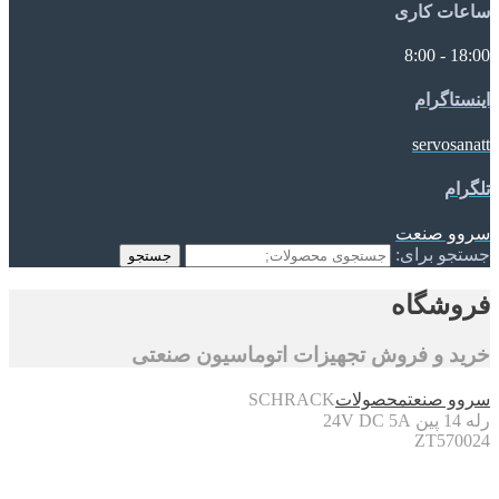
ساعات کاری
18:00 - 8:00
اینستاگرام
servosanatt
تلگرام
سروو صنعت
جستجو برای:
جستجو
فروشگاه
خرید و فروش تجهیزات اتوماسیون صنعتی
سروو صنعت
محصولات
SCHRACK
رله 14 پین 24V DC 5A
ZT570024