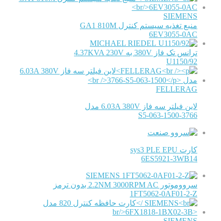
SIEMENS
منبع تغذیه سیستم کنترل GA1 810M
6EV3055-0AC
MICHAEL RIEDEL
ترانس تک فاز 380V به 4.37KVA 230V
U1150/92
FELLERAG
لاین فیلتر سه فاز 6.03A 380V مدل
3766-S5-063-1500
کارت sys3 PLE EPU
6ES5921-3WB14
SIEMENS
سرووموتور 2.2NM 3000RPM AC بدون ترمز
1FT5062-0AF01-2-Z
SIEMENS