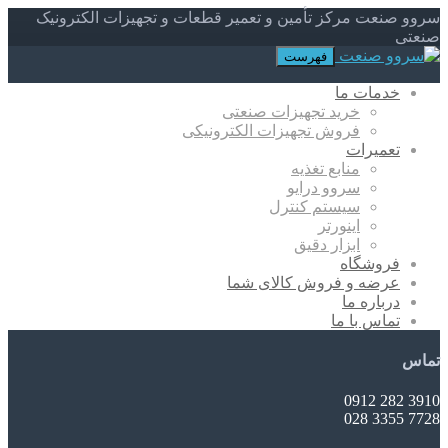
سروو صنعت مرکز تأمین و تعمیر قطعات و تجهیزات الکترونیک
صنعتی
فهرست
خدمات ما
خرید تجهیزات صنعتی
فروش تجهیزات الکترونیکی
تعمیرات
منابع تغذیه
سروو درایو
سیستم کنترل
اینورتر
ابزار دقیق
فروشگاه
عرضه و فروش کالای شما
درباره ما
تماس با ما
تماس
3910 282 0912
7728 3355 028