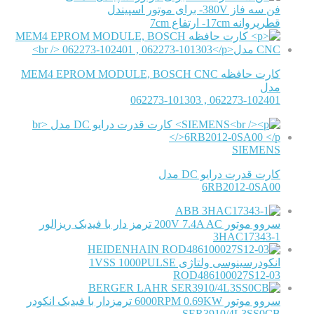
فن سه فاز 380V- برای موتور اسپیندل
قطرپروانه 17cm- ارتفاع 7cm
کارت حافظه MEM4 EPROM MODULE, BOSCH CNC
مدل
062273-102401 , 062273-101303
SIEMENS
کارت قدرت درایو DC مدل
6RB2012-0SA00
ABB
سروو موتور 200V 7.4A AC ترمز دار با فیدبک ریزالور
3HAC17343-1
HEIDENHAIN
انکودرسینوسی ولتاژی 1VSS 1000PULSE
ROD486100027S12-03
BERGER LAHR
سروو موتور 6000RPM 0.69KW ترمزدار با فیدبک انکودر
SER3910/4L3SS0CB