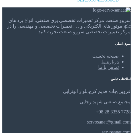
سروو صنعت مرکز تعمیرات تخصصی برق صنعتی، انواع برد های
plc، موتور های الکتریکی و . . . تعمیرات تخصصی و مهندسی را در
مرکز تعمیرات تخصصی سروو صنعت تجربه کنید.
منوی اصلی
صفحه نخست
درباره ما
تماس با ما
اطلاعات تماس
قزوین,جاده قدیم کرج,بلوار ابوترابی
مجتمع صنعتی شهید رجایی
7728 3355 28 98+
servosanat@gmail.com
servosanat.com