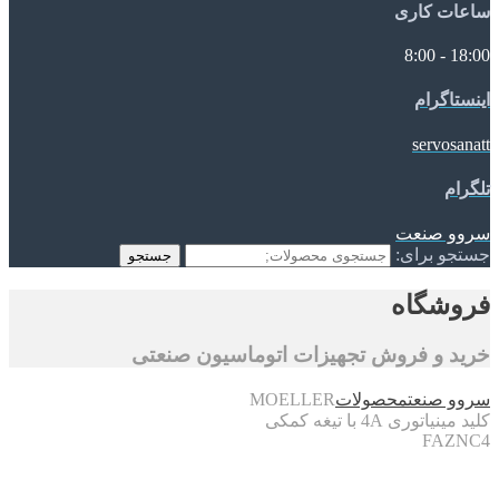
ساعات کاری
18:00 - 8:00
اینستاگرام
servosanatt
تلگرام
سروو صنعت
جستجو برای:
جستجو
فروشگاه
خرید و فروش تجهیزات اتوماسیون صنعتی
سروو صنعت
محصولات
MOELLER
کلید مینیاتوری 4A با تیغه کمکی
FAZNC4