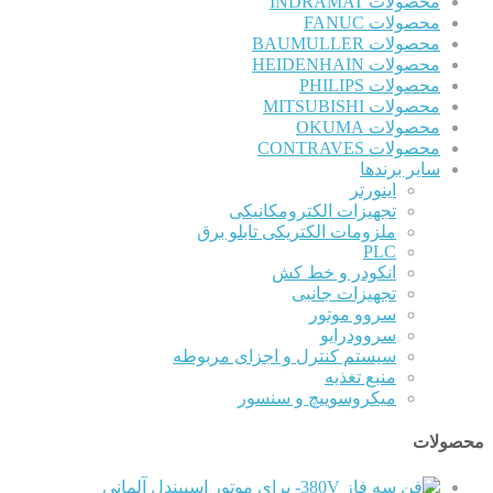
محصولات INDRAMAT
محصولات FANUC
محصولات BAUMULLER
محصولات HEIDENHAIN
محصولات PHILIPS
محصولات MITSUBISHI
محصولات OKUMA
محصولات CONTRAVES
سایر برندها
اینورتر
تجهیزات الکترومکانیکی
ملزومات الکتریکی تابلو برق
PLC
انکودر و خط کش
تجهیزات جانبی
سروو موتور
سروودرایو
سیستم کنترل و اجزای مربوطه
منبع تغذیه
میکروسوییچ و سنسور
محصولات
آلمانی