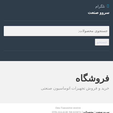
تلگرام
سروو صنعت
جستجو
فروشگاه
خرید و فروش تجهیزات اتوماسیون صنعتی
Data Transmitter receiver
سروو صنعت
محصولات
DTR-16A AGIE NR:633874