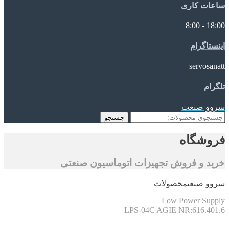
ساعات کاری
18:00 - 8:00
اینستاگرام
servosanatt
تلگرام
سروو صنعت
جستجو
جستجو
برای:
فروشگاه
خرید و فروش تجهیزات اتوماسیون صنعتی
سروو صنعت
محصولات
Low Power Supply
LPS-04C AGIE NR:616.401.6