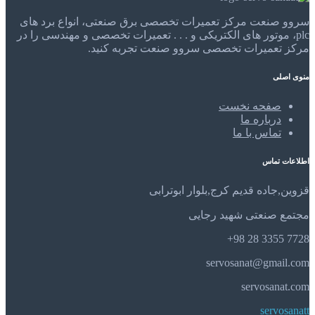
سروو صنعت مرکز تعمیرات تخصصی برق صنعتی، انواع برد های
plc، موتور های الکتریکی و . . . تعمیرات تخصصی و مهندسی را در
مرکز تعمیرات تخصصی سروو صنعت تجربه کنید.
منوی اصلی
صفحه نخست
درباره ما
تماس با ما
اطلاعات تماس
قزوین,جاده قدیم کرج,بلوار ابوترابی
مجتمع صنعتی شهید رجایی
7728 3355 28 98+
servosanat@gmail.com
servosanat.com
servosanatt