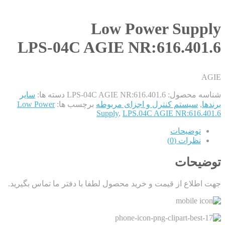
Low Power Supply
LPS-04C AGIE NR:616.401.6
AGIE
شناسه محصول:
LPS-04C AGIE NR:616.401.6
دسته ها:
سایر
برندها
,
سیستم کنترل و اجزای مربوطه
برچسب ها:
Low Power
Supply
,
LPS.04C AGIE NR:616.401.6
توضیحات
نظرات (0)
توضیحات
جهت اطلاع از قیمت و خرید محصول لطفا با دفتر ما تماس بگیرید.