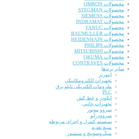
محصولات OMRON
محصولات STEGMAN
محصولات SIEMENS
محصولات INDRAMAT
محصولات FANUC
محصولات BAUMULLER
محصولات HEIDENHAIN
محصولات PHILIPS
محصولات MITSUBISHI
محصولات OKUMA
محصولات CONTRAVES
سایر برندها
اینورتر
تجهیزات الکترومکانیکی
ملزومات الکتریکی تابلو برق
PLC
انکودر و خط کش
تجهیزات جانبی
سروو موتور
سروودرایو
سیستم کنترل و اجزای مربوطه
منبع تغذیه
میکروسوییچ و سنسور