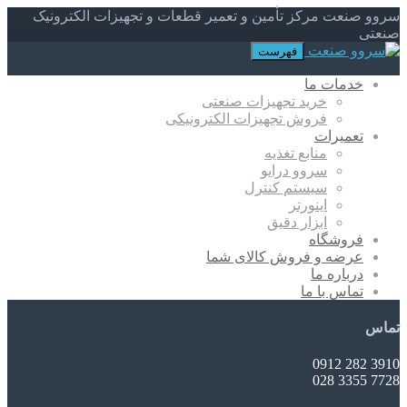
سروو صنعت مرکز تأمین و تعمیر قطعات و تجهیزات الکترونیک
صنعتی
فهرست
خدمات ما
خرید تجهیزات صنعتی
فروش تجهیزات الکترونیکی
تعمیرات
منابع تغذیه
سروو درایو
سیستم کنترل
اینورتر
ابزار دقیق
فروشگاه
عرضه و فروش کالای شما
درباره ما
تماس با ما
تماس
3910 282 0912
7728 3355 028