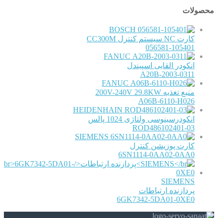
محصولات
BOSCH
کارت NC سیستم کنترل CC300M
056581-105401
FANUC
انکودر القایی اسپیندل
A20B-2003-0311
FANUC
منبع تغذیه 200V-240V 29.8KW
A06B-6110-H026
HEIDENHAIN
انکودرسینوسی ولتاژی 1024 پالس
ROD486102401-03
SIEMENS
کارت پوزیشن کنترل
6SN1114-0AA02-0AA0
SIEMENS
پردازنده ارتباطات
6GK7342-5DA01-0XE0