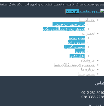
سروو صنعت مرکز تأمین و تعمیر قطعات و تجهیزات الکترونیک صنعت
فهرست
خدمات ما
خرید تجهیزات صنعتی
فروش تجهیزات الکترونیکی
تعمیرات
منابع تغذیه
سروو درایو
سیستم کنترل
اینورتر
ابزار دقیق
فروشگاه
عرضه و فروش کالای شما
درباره ما
تماس با ما
تماس
3910 282 0912
7728 3355 028