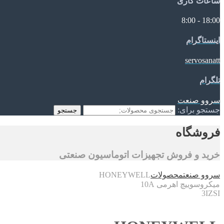
ساعات کاری
18:00 - 8:00
اینستاگرام
servosanatt
تلگرام
سروو صنعت
جستجو برای:
جستجو
فروشگاه
خرید و فروش تجهیزات اتوماسیون صنعتی
سروو صنعت
محصولات
HONEYWELL
میکروسوییچ اهرمی 10A
3IZSI