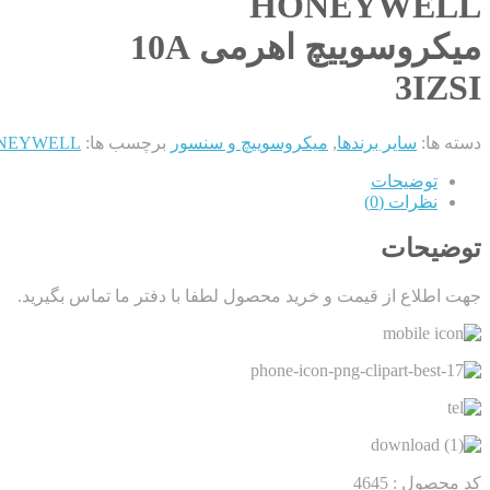
HONEYWELL
میکروسوییچ اهرمی 10A
3IZSI
دسته ها:
سایر برندها
,
میکروسوییچ و سنسور
برچسب ها:
3IZSI HONEYWELL میک
توضیحات
نظرات (0)
توضیحات
جهت اطلاع از قیمت و خرید محصول لطفا با دفتر ما تماس بگیرید.
کد محصول : 4645