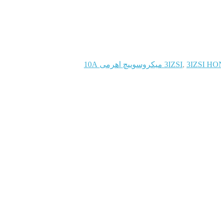
روسوییچ اهرمی 10A
,
3IZSI