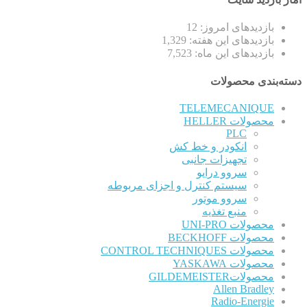
بازدیدهای امروز:
12
بازدیدهای این هفته:
1,329
بازدیدهای این ماه:
7,523
دسته‌بندی محصولات
TELEMECANIQUE
محصولات HELLER
PLC
انکودر و خط کش
تجهیزات جانبی
سروو درایو
سیستم کنترل و اجزای مربوطه
سروو موتور
منبع تغذیه
محصولات UNI-PRO
محصولات BECKHOFF
محصولات CONTROL TECHNIQUES
محصولات YASKAWA
محصولاتGILDEMEISTER
Allen Bradley
Radio-Energie