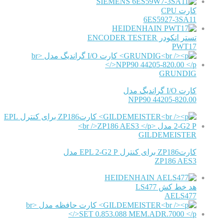
SIEMENS
کارت CPU
6ES5927-3SA11
HEIDENHAIN
تستر انکودر ENCODER TESTER
PWT17
GRUNDIG
کارت I/O گراندیگ مدل
NPP90 44205-820.00
GILDEMEISTER
کارتZP186 برای کنترل EPL 2-G2 P مدل
ZP186 AES3
HEIDENHAIN
هد خط کش LS477
AELS477