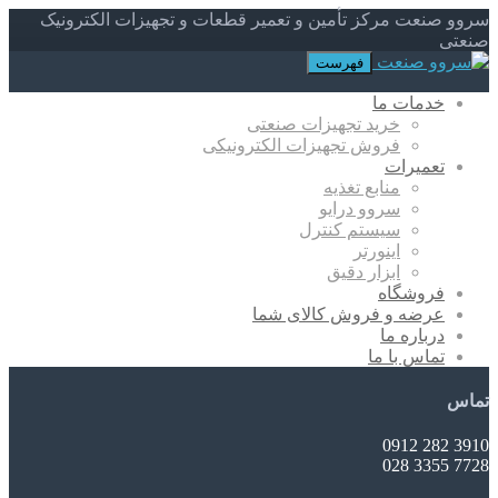
سروو صنعت مرکز تأمین و تعمیر قطعات و تجهیزات الکترونیک
صنعتی
فهرست
خدمات ما
خرید تجهیزات صنعتی
فروش تجهیزات الکترونیکی
تعمیرات
منابع تغذیه
سروو درایو
سیستم کنترل
اینورتر
ابزار دقیق
فروشگاه
عرضه و فروش کالای شما
درباره ما
تماس با ما
تماس
3910 282 0912
7728 3355 028