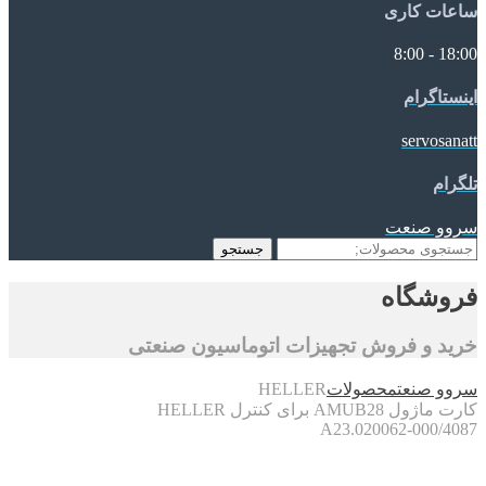
ساعات کاری
18:00 - 8:00
اینستاگرام
servosanatt
تلگرام
سروو صنعت
جستجو
جستجو
برای:
فروشگاه
خرید و فروش تجهیزات اتوماسیون صنعتی
سروو صنعت
محصولات
HELLER
کارت ماژول AMUB28 برای کنترل HELLER
A23.020062-000/4087