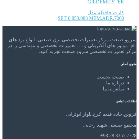
GILDEMEISTER
کارت حافظه مدل
SET 0.853.088 MEM.ADR.7000
سروو صنعت مرکز تعمیرات تخصصی برق صنعتی، انواع برد های
plc، موتور های الکتریکی و . . . تعمیرات تخصصی و مهندسی را در
مرکز تعمیرات تخصصی سروو صنعت تجربه کنید.
منوی اصلی
صفحه نخست
درباره ما
تماس با ما
اطلاعات تماس
قزوین,جاده قدیم کرج,بلوار ابوترابی
مجتمع صنعتی شهید رجایی
7728 3355 28 98+