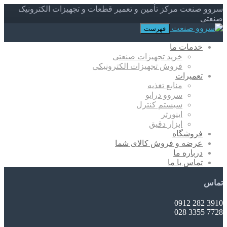
سروو صنعت مرکز تأمین و تعمیر قطعات و تجهیزات الکترونیک
صنعتی
فهرست
خدمات ما
خرید تجهیزات صنعتی
فروش تجهیزات الکترونیکی
تعمیرات
منابع تغذیه
سروو درایو
سیستم کنترل
اینورتر
ابزار دقیق
فروشگاه
عرضه و فروش کالای شما
درباره ما
تماس با ما
تماس
3910 282 0912
7728 3355 028