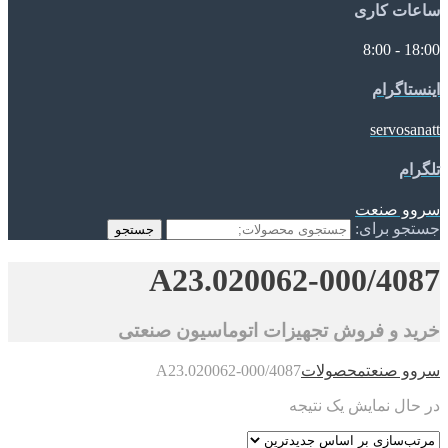
ساعات کاری
18:00 - 8:00
اینستاگرام
servosanatt
تلگرام
سروو صنعت
جستجو برای:
جستجو
A23.020062-000/4087
خرید و فروش تجهیزات اتوماسیون صنعتی
سروو صنعت
محصولات
A23.020062-000/4087
در حال نمایش یک نتیجه