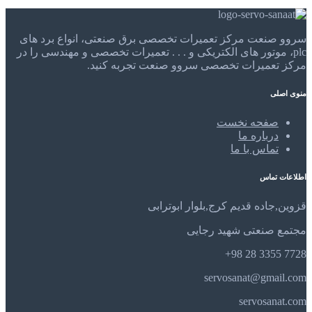
سروو صنعت مرکز تعمیرات تخصصی برق صنعتی، انواع برد های
plc، موتور های الکتریکی و . . . تعمیرات تخصصی و مهندسی را در
مرکز تعمیرات تخصصی سروو صنعت تجربه کنید.
منوی اصلی
صفحه نخست
درباره ما
تماس با ما
اطلاعات تماس
قزوین,جاده قدیم کرج,بلوار ابوترابی
مجتمع صنعتی شهید رجایی
7728 3355 28 98+
servosanat@gmail.com
servosanat.com