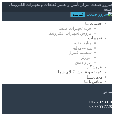
سروو صنعت مرکز تأمین و تعمیر قطعات و تجهیزات الکترونیک
صنعتی
فهرست
خدمات ما
خرید تجهیزات صنعتی
فروش تجهیزات الکترونیکی
تعمیرات
منابع تغذیه
سروو درایو
سیستم کنترل
اینورتر
ابزار دقیق
فروشگاه
عرضه و فروش کالای شما
درباره ما
تماس با ما
تماس
3910 282 0912
7728 3355 028