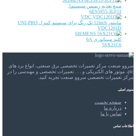
SEIMENS
منبع تغذیه زیمنس سیستم3
6ES5955-3LF11
VDC
مانیتور 12inch تک رنگ برای سیستم کنترل UNI-PRO
VDC1201D
SIEMENS
کلید مینیاتوری 6A
5SX21C6
سروو صنعت مرکز تعمیرات تخصصی برق صنعتی، انواع برد های
plc، موتور های الکتریکی و . . . تعمیرات تخصصی و مهندسی را در
مرکز تعمیرات تخصصی سروو صنعت تجربه کنید.
منوی اصلی
صفحه نخست
درباره ما
تماس با ما
اطلاعات تماس