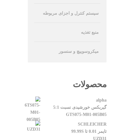
سیستم کنترل و اجزای مربوطه
منبع تغذیه
میکروسوییچ و سنسور
محصولات
alpha
گیربکس خورشیدی نسبت 5:1
GTS075-M01-005B05
SCHLEICHER
تایمر 0.01 تا 99.99S
UZD31