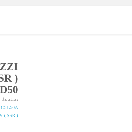
ZZI
( SSR )
D50
دسته ها:
س
C51:50A
V ( SSR )