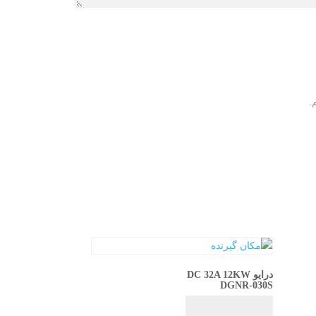
.
درایو DC 32A 12KW
DGNR-030S