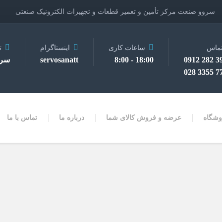
سروو صنعت مرکز تأمین و تعمیر قطعات و تجهیزات الکترونیک صنعتی
ماس
ساعات کاری
اینستاگرام
ت
3910 
18:00 - 8:00
servosanatt
سرو
7728 
وشگاه
عرضه و فروش کالای شما
درباره ما
تماس با ما