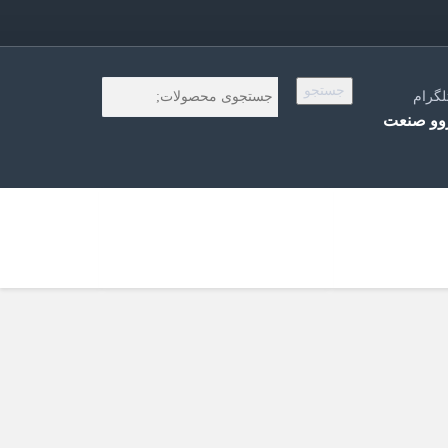
جستجو
لگرام
و صنعت