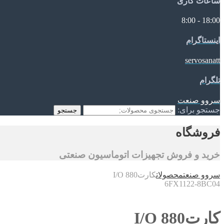
ساعات کاری
18:00 - 8:00
اینستاگرام
servosanatt
تلگرام
سروو صنعت
جستجو برای:
جستجو
فروشگاه
خرید و فروش تجهیزات اتوماسیون صنعتی
سروو صنعت
محصولات
کارتI/O 880
6FX1122-8BC04
کارتI/O 880