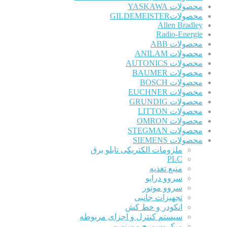
محصولات YASKAWA
محصولاتGILDEMEISTER
Allen Bradley
Radio-Energie
محصولات ABB
محصولات ANILAM
محصولات AUTONICS
محصولات BAUMER
محصولات BOSCH
محصولات EUCHNER
محصولات GRUNDIG
محصولات LITTON
محصولات OMRON
محصولات STEGMAN
محصولات SIEMENS
ملزومات الکتریکی تابلو برق
PLC
منبع تغذیه
سروو درایو
سروو موتور
تجهیزات جانبی
انکودر و خط کش
سیستم کنترل و اجزای مربوطه
میکروسوییچ و سنسور