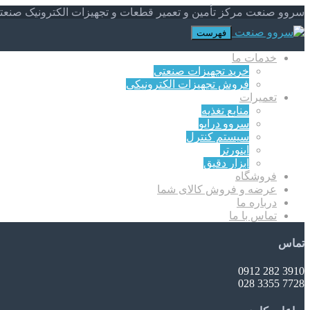
سروو صنعت مرکز تأمین و تعمیر قطعات و تجهیزات الکترونیک صنعت
فهرست
خدمات ما
خرید تجهیزات صنعتی
فروش تجهیزات الکترونیکی
تعمیرات
منابع تغذیه
سروو درایو
سیستم کنترل
اینورتر
ابزار دقیق
فروشگاه
عرضه و فروش کالای شما
درباره ما
تماس با ما
تماس
3910 282 0912
7728 3355 028