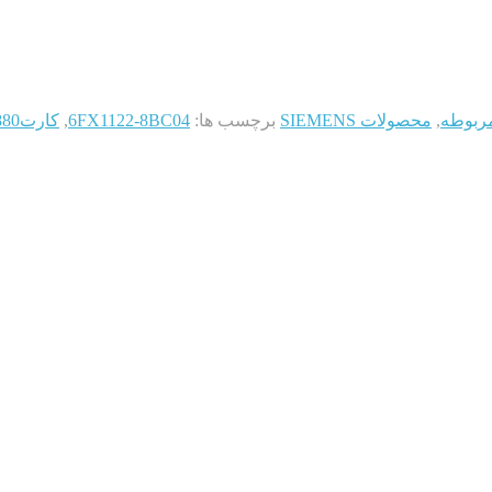
مربوطه
,
محصولات SIEMENS
برچسب ها:
6FX1122-8BC04
,
کارتI/O 880