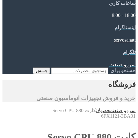
ساعات کاری
18:00 - 8:00
اینستاگرام
servosanatt
تلگرام
سروو صنعت
جستجو برای:
جستجو
فروشگاه
خرید و فروش تجهیزات اتوماسیون صنعتی
سروو صنعت
محصولات
کارت Servo CPU 880
6FX1121-3BA01
کارت Servo CPU 880