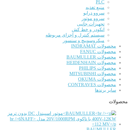
PLC
منبع تغذیه
سروو درایو
سروو موتور
تجهیزات جانبی
انکودر و خط کش
سیستم کنترل و اجزای مربوطه
میکروسوییچ و سنسور
محصولات INDRAMAT
محصولات FANUC
محصولات BAUMULLER
محصولات HEIDENHAIN
محصولات PHILIPS
محصولات MITSUBISHI
محصولات OKUMA
محصولات CONTRAVES
سایر برندها
محصولات
BAUMULLER