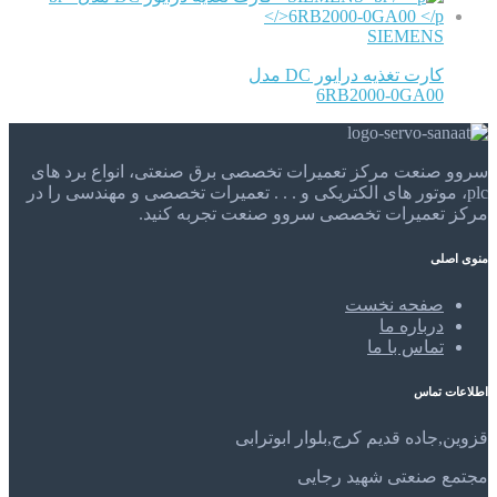
SIEMENS
کارت تغذیه درایور DC مدل
6RB2000-0GA00
سروو صنعت مرکز تعمیرات تخصصی برق صنعتی، انواع برد های
plc، موتور های الکتریکی و . . . تعمیرات تخصصی و مهندسی را در
مرکز تعمیرات تخصصی سروو صنعت تجربه کنید.
منوی اصلی
صفحه نخست
درباره ما
تماس با ما
اطلاعات تماس
قزوین,جاده قدیم کرج,بلوار ابوترابی
مجتمع صنعتی شهید رجایی