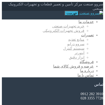
سروو صنعت مرکز تأمین و تعمیر قطعات و تجهیزات الکترونیک
صنعتی
فهرست
خدمات ما
خرید تجهیزات صنعتی
فروش تجهیزات الکترونیکی
تعمیرات
منابع تغذیه
سروو درایو
سیستم کنترل
اینورتر
ابزار دقیق
فروشگاه
عرضه و فروش کالای شما
درباره ما
تماس با ما
تماس
3910 282 0912
7728 3355 028