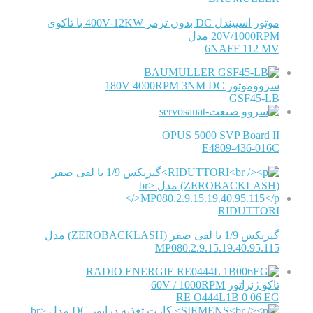
موتور اسپیندل DC بدون ترمز 400V-12KW با تاکوی
20V/1000RPM مدل
6NAFF 112 MV
BAUMULLER
سرووموتور 180V 4000RPM 3NM DC
GSF45-LB
OPUS 5000 SVP Board II
E4809-436-016C
RIDUTTORI
گیربکس 1/9 با لقی صفر (ZEROBACKLASH) مدل
MP080.2.9.15.19.40.95.115
RADIO ENERGIE
تاکو ژنراتور 60V / 1000RPM
RE O444L1B 0 06 EG