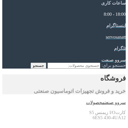
ساعات کاری
18:00 - 8:00
اینستاگرام
servosanatt
تلگرام
سروو صنعت
جستجو برای:
جستجو
فروشگاه
خرید و فروش تجهیزات اتوماسیون صنعتی
سروو صنعت
محصولات
کارتI/O زیمنس S5
6ES5 430-4UA12