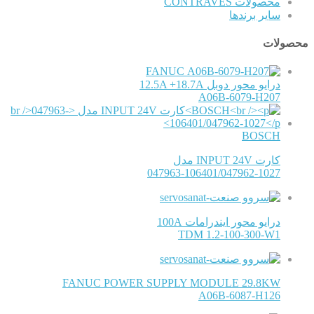
محصولات CONTRAVES
سایر برندها
محصولات
FANUC
درایو محور دوبل 12.5A +18.7A
A06B-6079-H207
BOSCH
کارت INPUT 24V مدل
047963-106401/047962-1027
درایو محور ایندرامات 100A
TDM 1.2-100-300-W1
FANUC POWER SUPPLY MODULE 29.8KW
A06B-6087-H126