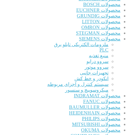
محصولات BOSCH
محصولات EUCHNER
محصولات GRUNDIG
محصولات LITTON
محصولات OMRON
محصولات STEGMAN
محصولات SIEMENS
ملزومات الکتریکی تابلو برق
PLC
منبع تغذیه
سروو درایو
سروو موتور
تجهیزات جانبی
انکودر و خط کش
سیستم کنترل و اجزای مربوطه
میکروسوییچ و سنسور
محصولات INDRAMAT
محصولات FANUC
محصولات BAUMULLER
محصولات HEIDENHAIN
محصولات PHILIPS
محصولات MITSUBISHI
محصولات OKUMA