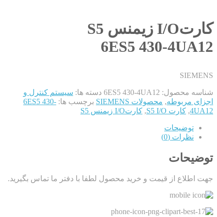
کارتI/O زیمنس S5
6ES5 430-4UA12
SIEMENS
شناسه محصول:
6ES5 430-4UA12
دسته ها:
سیستم کنترل و
اجزای مربوطه
,
محصولات SIEMENS
برچسب ها:
6ES5 430-
4UA12
,
کارت S5 I/O
,
کارتI/O زیمنس S5
توضیحات
نظرات (0)
توضیحات
جهت اطلاع از قیمت و خرید محصول لطفا با دفتر ما تماس بگیرید.