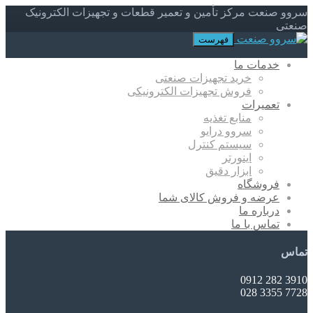
سروو صنعت مرکز تأمین و تعمیر قطعات و تجهیزات الکترونیک
صنعتی
فهرست
خدمات ما
خرید تجهیزات صنعتی
فروش تجهیزات الکترونیکی
تعمیرات
منابع تغذیه
سروو درایو
سیستم کنترل
اینورتر
ابزار دقیق
فروشگاه
عرضه و فروش کالای شما
درباره ما
تماس با ما
تماس
3910 282 0912
7728 3355 028