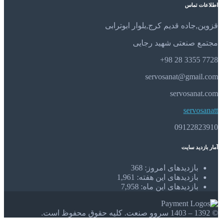
اطلاعات تماس
قزوین,جاده قدیم کرج,بلوار ابوترابی
مجتمع صنعتی شهید رجایی
7728 3355 28 98+
servosanat@gmail.com
servosanat.com
servosanatt
09122823910
آمار بازدید سایت
بازدیدهای امروز:
368
بازدیدهای این هفته:
1,961
بازدیدهای این ماه:
7,958
© 1392 – 1403 سروو صنعت. کلیه حقوق محفوظ است.