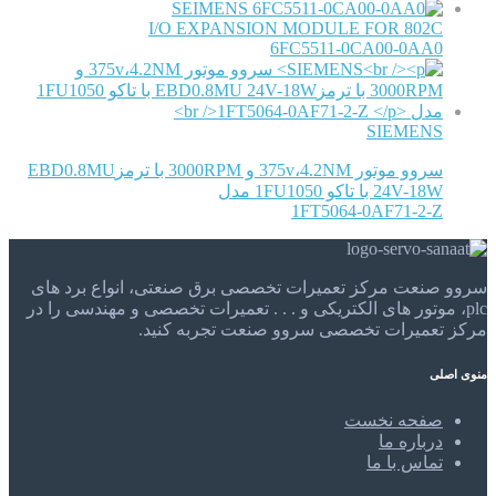
SEIMENS
I/O EXPANSION MODULE FOR 802C
6FC5511-0CA00-0AA0
SIEMENS
سروو موتور 375v،4.2NM و 3000RPM با ترمزEBD0.8MU
24V-18W با تاکو 1FU1050 مدل
1FT5064-0AF71-2-Z
سروو صنعت مرکز تعمیرات تخصصی برق صنعتی، انواع برد های
plc، موتور های الکتریکی و . . . تعمیرات تخصصی و مهندسی را در
مرکز تعمیرات تخصصی سروو صنعت تجربه کنید.
منوی اصلی
صفحه نخست
درباره ما
تماس با ما