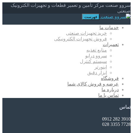
سروو صنعت مرکز تأمین و تعمیر قطعات و تجهیزات الکترونیک
صنعتی
فهرست
خدمات ما
خرید تجهیزات صنعتی
فروش تجهیزات الکترونیکی
تعمیرات
منابع تغذیه
سروو درایو
سیستم کنترل
اینورتر
ابزار دقیق
فروشگاه
عرضه و فروش کالای شما
درباره ما
تماس با ما
تماس
3910 282 0912
7728 3355 028