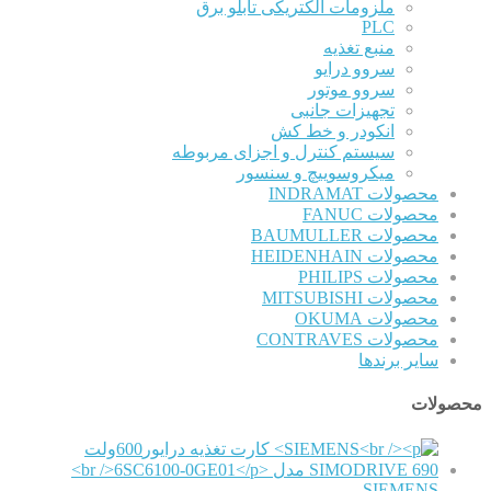
ملزومات الکتریکی تابلو برق
PLC
منبع تغذیه
سروو درایو
سروو موتور
تجهیزات جانبی
انکودر و خط کش
سیستم کنترل و اجزای مربوطه
میکروسوییچ و سنسور
محصولات INDRAMAT
محصولات FANUC
محصولات BAUMULLER
محصولات HEIDENHAIN
محصولات PHILIPS
محصولات MITSUBISHI
محصولات OKUMA
محصولات CONTRAVES
سایر برندها
محصولات
SIEMENS