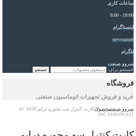
ساعات کاری
18:00 - 8:00
اینستاگرام
servosanatt
تلگرام
سروو صنعت
جستجو برای:
جستجو
فروشگاه
خرید و فروش تجهیزات اتوماسیون صنعتی
سروو صنعت
محصولات
کارت کنترل سه محوره درایو 6100 AC
6SC 6100-0NA21
کارت کنترل سه محوره درایو