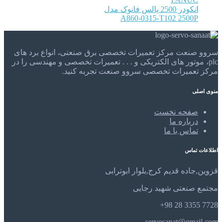
انکودر 2500 پالس فانوک مدل
A860-0315-T102 2500P
سروو صنعت مرکز تعمیرات تخصصی برق صنعتی، انواع برد های
plc، موتور های الکتریکی و . . . تعمیرات تخصصی و مهندسی را در
مرکز تعمیرات تخصصی سروو صنعت تجربه کنید.
منوی اصلی
صفحه نخست
درباره ما
تماس با ما
اطلاعات تماس
قزوین,جاده قدیم کرج,بلوار ابوترابی
مجتمع صنعتی شهید رجایی
7728 3355 28 98+
servosanat@gmail.com