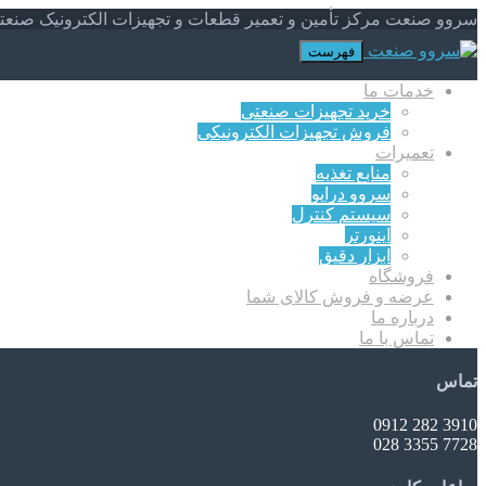
سروو صنعت مرکز تأمین و تعمیر قطعات و تجهیزات الکترونیک صنعت
فهرست
خدمات ما
خرید تجهیزات صنعتی
فروش تجهیزات الکترونیکی
تعمیرات
منابع تغذیه
سروو درایو
سیستم کنترل
اینورتر
ابزار دقیق
فروشگاه
عرضه و فروش کالای شما
درباره ما
تماس با ما
تماس
3910 282 0912
7728 3355 028