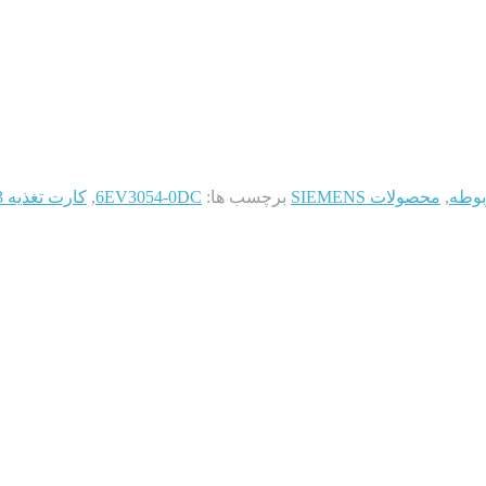
بوطه
,
محصولات SIEMENS
برچسب ها:
6EV3054-0DC
,
کارت تغذیه sys3