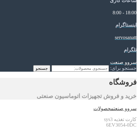
ساعات کاری
18:00 - 8:00
اینستاگرام
servosanatt
تلگرام
سروو صنعت
جستجو برای:
جستجو
فروشگاه
خرید و فروش تجهیزات اتوماسیون صنعتی
سروو صنعت
محصولات
کارت تغذیه sys3
6EV3054-0DC