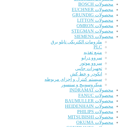
محصولات BOSCH
محصولات EUCHNER
محصولات GRUNDIG
محصولات LITTON
محصولات OMRON
محصولات STEGMAN
محصولات SIEMENS
ملزومات الکتریکی تابلو برق
PLC
منبع تغذیه
سروو درایو
سروو موتور
تجهیزات جانبی
انکودر و خط کش
سیستم کنترل و اجزای مربوطه
میکروسوییچ و سنسور
محصولات INDRAMAT
محصولات FANUC
محصولات BAUMULLER
محصولات HEIDENHAIN
محصولات PHILIPS
محصولات MITSUBISHI
محصولات OKUMA