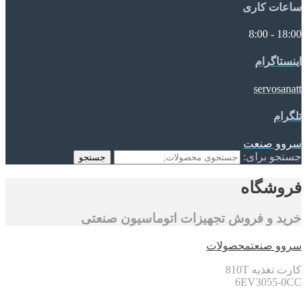
ساعات کاری
18:00 - 8:00
اینستاگرام
servosanatt
تلگرام
سروو صنعت
جستجو برای:
جستجو
فروشگاه
خرید و فروش تجهیزات اتوماسیون صنعتی
سروو صنعت
محصولات
کارت تغذیه 810T
6EV3055-0CC