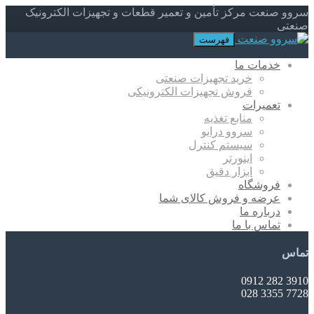
سروو صنعت مرکز تأمین و تعمیر قطعات و تجهیزات الکترونیک
صنعتی
فهرست
خدمات ما
خرید تجهیزات صنعتی
فروش تجهیزات الکترونیکی
تعمیرات
منابع تغذیه
سروو درایو
سیستم کنترل
اینورتر
ابزار دقیق
فروشگاه
عرضه و فروش کالای شما
درباره ما
تماس با ما
تماس
3910 282 0912
7728 3355 028