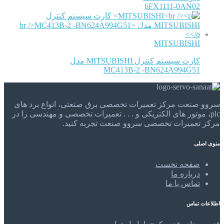
6FX1111-0AN02
MITSUBISHI
کارت سیستم کنترل MITSUBISHI مدل
MC413B-2 -BN624A994G51
سروو صنعت مرکز تعمیرات تخصصی برق صنعتی، انواع برد های
plc، موتور های الکتریکی و . . . تعمیرات تخصصی و مهندسی را در
مرکز تعمیرات تخصصی سروو صنعت تجربه کنید.
منوی اصلی
صفحه نخست
درباره ما
تماس با ما
اطلاعات تماس