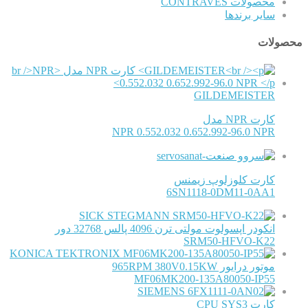
محصولات CONTRAVES
سایر برندها
محصولات
GILDEMEISTER
کارت NPR مدل
NPR 0.552.032 0.652.992-96.0 NPR
کارت کلوزلوپ زیمنس
6SN1118-0DM11-0AA1
SICK STEGMANN
انکودر اپسولوت مولتی ترن 4096 پالس 32768 دور
SRM50-HFVO-K22
KONICA TEKTRONIX
موتور درایور 965RPM 380V0.15KW
MF06MK200-135A80050-IP55
SIEMENS
کارت CPU SYS3