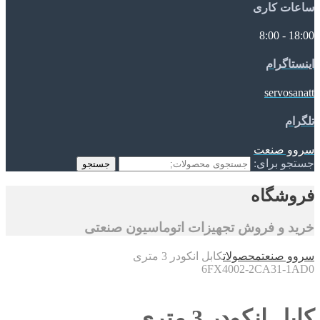
ساعات کاری
18:00 - 8:00
اینستاگرام
servosanatt
تلگرام
سروو صنعت
جستجو برای:
جستجو
فروشگاه
خرید و فروش تجهیزات اتوماسیون صنعتی
سروو صنعت
محصولات
کابل انکودر 3 متری
6FX4002-2CA31-1AD0
کابل انکودر 3 متری