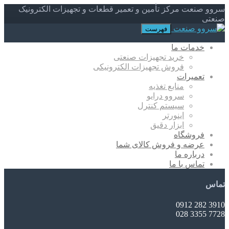
سروو صنعت مرکز تأمین و تعمیر قطعات و تجهیزات الکترونیک
صنعتی
فهرست
خدمات ما
خرید تجهیزات صنعتی
فروش تجهیزات الکترونیکی
تعمیرات
منابع تغذیه
سروو درایو
سیستم کنترل
اینورتر
ابزار دقیق
فروشگاه
عرضه و فروش کالای شما
درباره ما
تماس با ما
تماس
3910 282 0912
7728 3355 028