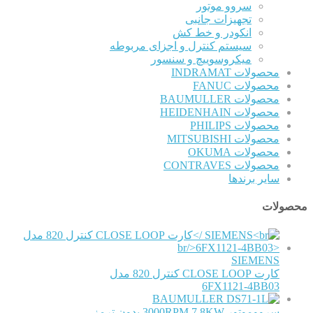
سروو موتور
تجهیزات جانبی
انکودر و خط کش
سیستم کنترل و اجزای مربوطه
میکروسوییچ و سنسور
محصولات INDRAMAT
محصولات FANUC
محصولات BAUMULLER
محصولات HEIDENHAIN
محصولات PHILIPS
محصولات MITSUBISHI
محصولات OKUMA
محصولات CONTRAVES
سایر برندها
محصولات
SIEMENS
کارت CLOSE LOOP کنترل 820 مدل
6FX1121-4BB03
BAUMULLER
سرووموتور 3000RPM 7.8KW بدون ترمز