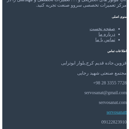
مرکز تعمیرات تخصصی سروو صنعت تجربه کنید.
منوی اصلی
صفحه نخست
درباره ما
تماس با ما
اطلاعات تماس
قزوین,جاده قدیم کرج,بلوار ابوترابی
مجتمع صنعتی شهید رجایی
7728 3355 28 98+
servosanat@gmail.com
servosanat.com
servosanatt
09122823910