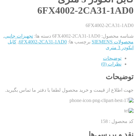
6FX4002-2CA31-1AD0
6FX4002-2CA31-1AD0
شناسه محصول:
6FX4002-2CA31-1AD0
دسته ها:
تجهیزات جانبی
,
محصولات SIEMENS
برچسب ها:
6FX4002-2CA31-1AD0
,
کابل
انکودر 3 متری
توضیحات
نظرات (0)
توضیحات
جهت اطلاع از قیمت و خرید محصول لطفا با دفتر ما تماس بگیرید.
کد محصول : 158
نقد و بررسی‌ها