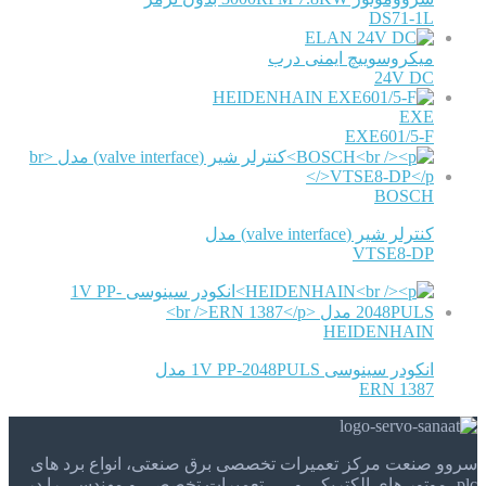
DS71-1L
ELAN
میکروسوییچ ایمنی درب
24V DC
HEIDENHAIN
EXE
EXE601/5-F
BOSCH
کنترلر شیر (valve interface) مدل
VTSE8-DP
HEIDENHAIN
انکودر سینوسی 1V PP-2048PULS مدل
ERN 1387
سروو صنعت مرکز تعمیرات تخصصی برق صنعتی، انواع برد های
plc، موتور های الکتریکی و . . . تعمیرات تخصصی و مهندسی را در