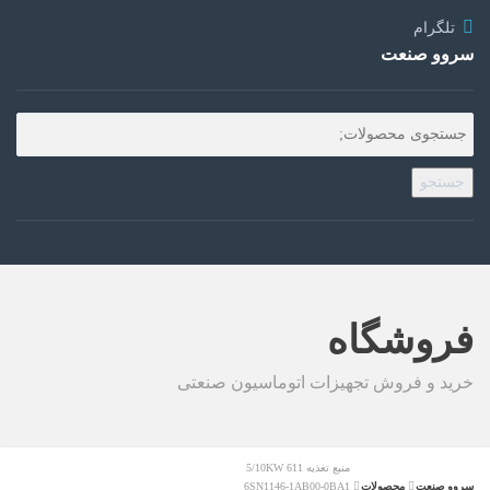
تلگرام
سروو صنعت
جستجو
فروشگاه
خرید و فروش تجهیزات اتوماسیون صنعتی
منبع تغذیه 611 5/10KW
سروو صنعت
محصولات
6SN1146-1AB00-0BA1