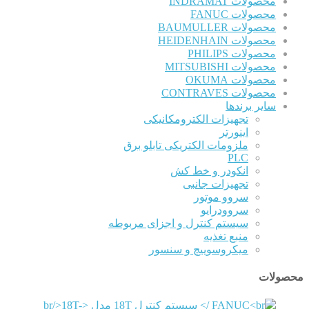
محصولات INDRAMAT
محصولات FANUC
محصولات BAUMULLER
محصولات HEIDENHAIN
محصولات PHILIPS
محصولات MITSUBISHI
محصولات OKUMA
محصولات CONTRAVES
سایر برندها
تجهیزات الکترومکانیکی
اینورتر
ملزومات الکتریکی تابلو برق
PLC
انکودر و خط کش
تجهیزات جانبی
سروو موتور
سروودرایو
سیستم کنترل و اجزای مربوطه
منبع تغذیه
میکروسوییچ و سنسور
محصولات