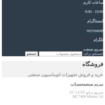
ساعات کاری
18:00 - 8:00
اینستاگرام
servosanatt
تلگرام
سروو صنعت
جستجو برای:
جستجو
فروشگاه
خرید و فروش تجهیزات اتوماسیون صنعتی
سروو صنعت
محصولات
سروو درایو AC LUST
MC7408 Motion 3.0