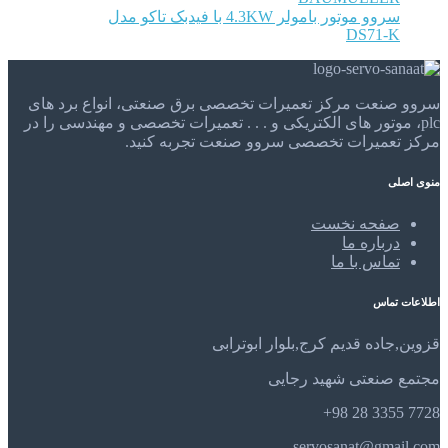
سروو موتور بامولر 4.3KW با فیدبک تاکو مدل
DS71-K
سروو صنعت مرکز تعمیرات تخصصی برق صنعتی، انواع برد های
plc، موتور های الکتریکی و . . . تعمیرات تخصصی و مهندسی را در
مرکز تعمیرات تخصصی سروو صنعت تجربه کنید.
منوی اصلی
صفحه نخست
درباره ما
تماس با ما
اطلاعات تماس
قزوین,جاده قدیم کرج,بلوار ابوترابی
مجتمع صنعتی شهید رجایی
7728 3355 28 98+
servosanat@gmail.com