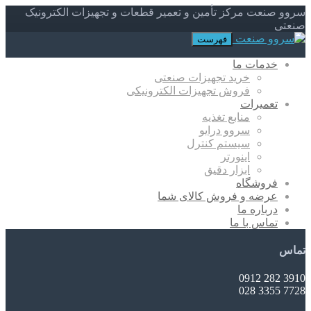
سروو صنعت مرکز تأمین و تعمیر قطعات و تجهیزات الکترونیک
صنعتی
فهرست
خدمات ما
خرید تجهیزات صنعتی
فروش تجهیزات الکترونیکی
تعمیرات
منابع تغذیه
سروو درایو
سیستم کنترل
اینورتر
ابزار دقیق
فروشگاه
عرضه و فروش کالای شما
درباره ما
تماس با ما
تماس
3910 282 0912
7728 3355 028