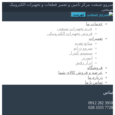
سروو صنعت مرکز تأمین و تعمیر قطعات و تجهیزات الکترونیک
صنعتی
فهرست
خدمات ما
خرید تجهیزات صنعتی
فروش تجهیزات الکترونیکی
تعمیرات
منابع تغذیه
سروو درایو
سیستم کنترل
اینورتر
ابزار دقیق
فروشگاه
عرضه و فروش کالای شما
درباره ما
تماس با ما
تماس
3910 282 0912
7728 3355 028