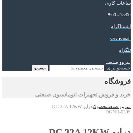
ساعات کاری
18:00 - 8:00
اینستاگرام
servosanatt
تلگرام
سروو صنعت
جستجو برای:
جستجو
فروشگاه
خرید و فروش تجهیزات اتوماسیون صنعتی
سروو صنعت
محصولات
درایو DC 32A 12KW
DGNR-030S
درایو DC 32A 12KW