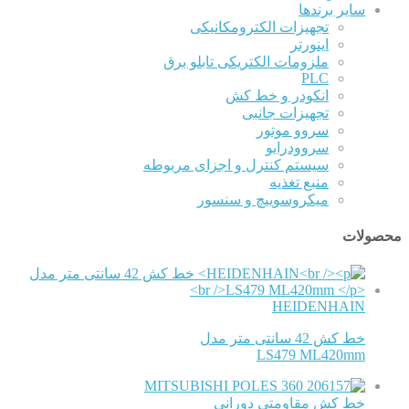
سایر برندها
تجهیزات الکترومکانیکی
اینورتر
ملزومات الکتریکی تابلو برق
PLC
انکودر و خط کش
تجهیزات جانبی
سروو موتور
سروودرایو
سیستم کنترل و اجزای مربوطه
منبع تغذیه
میکروسوییچ و سنسور
محصولات
HEIDENHAIN
خط کش 42 سانتی متر مدل
LS479 ML420mm
MITSUBISHI
خط کش مقاومتی دورانی