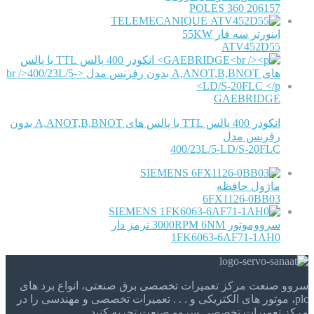
206157 360 POLES
TELEMECANIQUE
اینورتر سه فاز 55KW
ATV452D55
GAEBRIDGE
انکودر 400 پالس TTL با پالس های A,ANOT,B,BNOT بدون
رفرنس مدل
400/23L/5-LD/S-20FLC
SIEMENS
ماژول حافظه
6FX1126-0BB03
SIEMENS
سرووموتور 3000RPM 6NM ترمز دار
1FK6063-6AF71-1AH0
سروو صنعت مرکز تعمیرات تخصصی برق صنعتی، انواع برد های
plc، موتور های الکتریکی و . . . تعمیرات تخصصی و مهندسی را در
مرکز تعمیرات تخصصی سروو صنعت تجربه کنید.