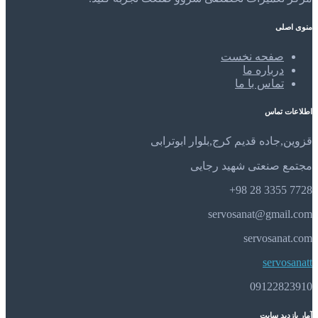
منوی اصلی
صفحه نخست
درباره ما
تماس با ما
اطلاعات تماس
قزوین,جاده قدیم کرج,بلوار ابوترابی
مجتمع صنعتی شهید رجایی
7728 3355 28 98+
servosanat@gmail.com
servosanat.com
servosanatt
09122823910
آمار بازدید سایت