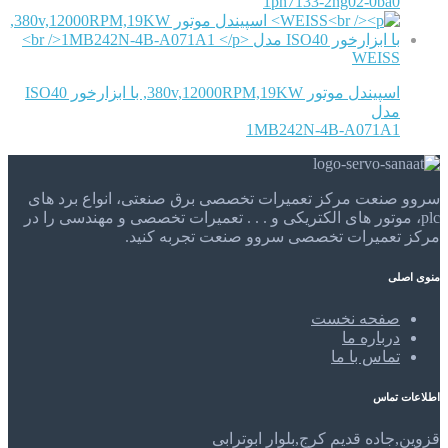
1ph7133-2ng02-0ba0
WEISS
اسپیندل موتور 380v,12000RPM,19KW, با ابزارخور ISO40
مدل
1MB242N-4B-A071A1
سروو صنعت مرکز تعمیرات تخصصی برق صنعتی، انواع برد های
plc، موتور های الکتریکی و . . . تعمیرات تخصصی و مهندسی را در
مرکز تعمیرات تخصصی سروو صنعت تجربه کنید.
منوی اصلی
صفحه نخست
درباره ما
تماس با ما
اطلاعات تماس
قزوین,جاده قدیم کرج,بلوار ابوترابی