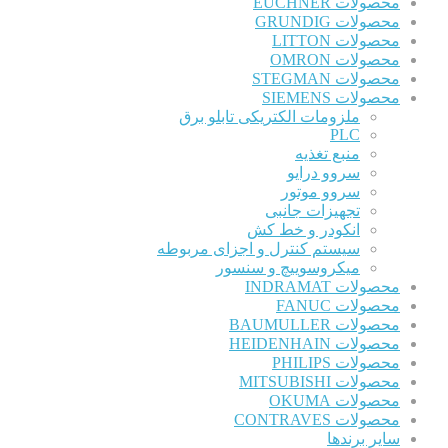
محصولات EUCHNER
محصولات GRUNDIG
محصولات LITTON
محصولات OMRON
محصولات STEGMAN
محصولات SIEMENS
ملزومات الکتریکی تابلو برق
PLC
منبع تغذیه
سروو درایو
سروو موتور
تجهیزات جانبی
انکودر و خط کش
سیستم کنترل و اجزای مربوطه
میکروسوییچ و سنسور
محصولات INDRAMAT
محصولات FANUC
محصولات BAUMULLER
محصولات HEIDENHAIN
محصولات PHILIPS
محصولات MITSUBISHI
محصولات OKUMA
محصولات CONTRAVES
سایر برندها