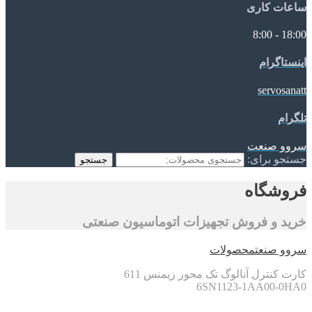
ساعات کاری
18:00 - 8:00
اینستاگرام
servosanatt
تلگرام
سروو صنعت
جستجو برای:
جستجو
فروشگاه
خرید و فروش تجهیزات اتوماسیون صنعتی
سروو صنعت
محصولات
کارت کنترل آنالوگ تک محور زیمنس 611
6SN1123-1AA00-0HA0