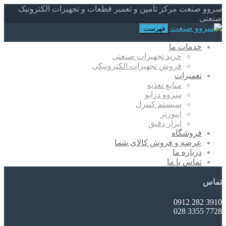
سروو صنعت مرکز تأمین و تعمیر قطعات و تجهیزات الکترونیک
صنعتی
فهرست
خدمات ما
خرید تجهیزات صنعتی
فروش تجهیزات الکترونیکی
تعمیرات
منابع تغذیه
سروو درایو
سیستم کنترل
اینورتر
ابزار دقیق
فروشگاه
عرضه و فروش کالای شما
درباره ما
تماس با ما
تماس
3910 282 0912
7728 3355 028