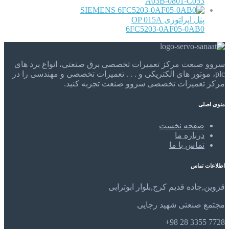
A03B-0801-C053
SIEMENS
پنل اپراتوری OP 015A
6FC5203-0AF05-0AB0
سروو صنعت مرکز تعمیرات تخصصی برق صنعتی، انواع برد های
plc، موتور های الکتریکی و . . . تعمیرات تخصصی و مهندسی را در
مرکز تعمیرات تخصصی سروو صنعت تجربه کنید.
منوی اصلی
صفحه نخست
درباره ما
تماس با ما
اطلاعات تماس
قزوین,جاده قدیم کرج,بلوار ابوترابی
مجتمع صنعتی شهید رجایی
7728 3355 28 98+