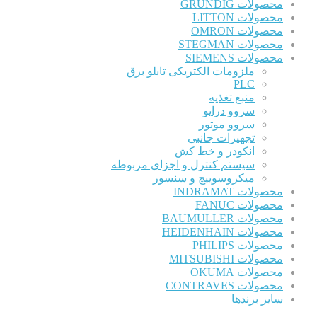
محصولات GRUNDIG
محصولات LITTON
محصولات OMRON
محصولات STEGMAN
محصولات SIEMENS
ملزومات الکتریکی تابلو برق
PLC
منبع تغذیه
سروو درایو
سروو موتور
تجهیزات جانبی
انکودر و خط کش
سیستم کنترل و اجزای مربوطه
میکروسوییچ و سنسور
محصولات INDRAMAT
محصولات FANUC
محصولات BAUMULLER
محصولات HEIDENHAIN
محصولات PHILIPS
محصولات MITSUBISHI
محصولات OKUMA
محصولات CONTRAVES
سایر برندها