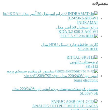
محصولات
INDRAMAT
درایو اسپیندل 50 آمپر مدل
KDA 3.2-050-3-A00-W1
SELCA
کارت حافظه هارد دیسک HDU مدل
SE294 R000
RITTAL
ترموستات تابلویی
SK3112
leuze electronic
سنسور فرستنده سیستم پرده ایمنی نور220/240V مدل
SLS89/7SE
FANUC
ANALOG OUTPUT MODULE DA02A