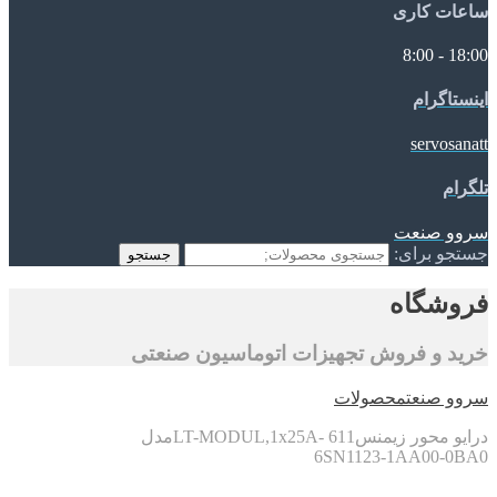
ساعات کاری
18:00 - 8:00
اینستاگرام
servosanatt
تلگرام
سروو صنعت
جستجو برای:
جستجو
فروشگاه
خرید و فروش تجهیزات اتوماسیون صنعتی
سروو صنعت
محصولات
درایو محور زیمنس611 -LT-MODUL,1x25Aمدل
6SN1123-1AA00-0BA0