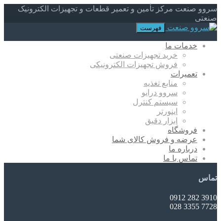
سروو صنعت مرکز تأمین و تعمیر قطعات و تجهیزات الکترونیک
صنعتی
فهرست
خدمات ما
خرید تجهیزات صنعتی
فروش تجهیزات الکترونیکی
تعمیرات
منابع تغذیه
سروو درایو
سیستم کنترل
اینورتر
ابزار دقیق
فروشگاه
عرضه و فروش کالای شما
درباره ما
تماس با ما
تماس
3910 282 0912
7728 3355 028