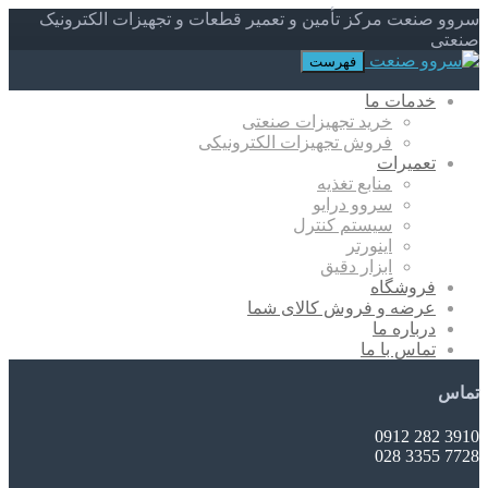
سروو صنعت مرکز تأمین و تعمیر قطعات و تجهیزات الکترونیک
صنعتی
فهرست
خدمات ما
خرید تجهیزات صنعتی
فروش تجهیزات الکترونیکی
تعمیرات
منابع تغذیه
سروو درایو
سیستم کنترل
اینورتر
ابزار دقیق
فروشگاه
عرضه و فروش کالای شما
درباره ما
تماس با ما
تماس
3910 282 0912
7728 3355 028