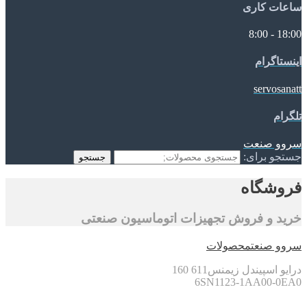
ساعات کاری
18:00 - 8:00
اینستاگرام
servosanatt
تلگرام
سروو صنعت
جستجو برای:
جستجو
فروشگاه
خرید و فروش تجهیزات اتوماسیون صنعتی
سروو صنعت
محصولات
درایو اسپیندل زیمنس611 160
6SN1123-1AA00-0EA0