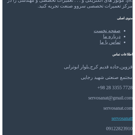
plc، موتور های الکتریکی و . . . تعمیرات تخصصی و مهندسی را در
مرکز تعمیرات تخصصی سروو صنعت تجربه کنید.
منوی اصلی
صفحه نخست
درباره ما
تماس با ما
اطلاعات تماس
قزوین,جاده قدیم کرج,بلوار ابوترابی
مجتمع صنعتی شهید رجایی
7728 3355 28 98+
servosanat@gmail.com
servosanat.com
servosanatt
09122823910