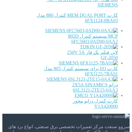
SIEMENS
کارت MEM DUAL PORT کنترل 880 مدل
6FX1124-0BA03
SIEMENS
MCP سیستم کنترل 802D
6FC5603-0AD00-0AA2
TOKIN
لاین فیلتر تک فاز 250V 5A
GF-2050
SIEMENS
کارت I/O برای سیستم کنترل 805 مدل
6FX1125-7BA01
SIEMENS
درایو 2X5A SINAMICS
6SL3121-2TE15-0AA3
EMCO
کارت کنترل درایو محور
Y1A420000
سروو صنعت مرکز تعمیرات تخصصی برق صنعتی، انواع برد های