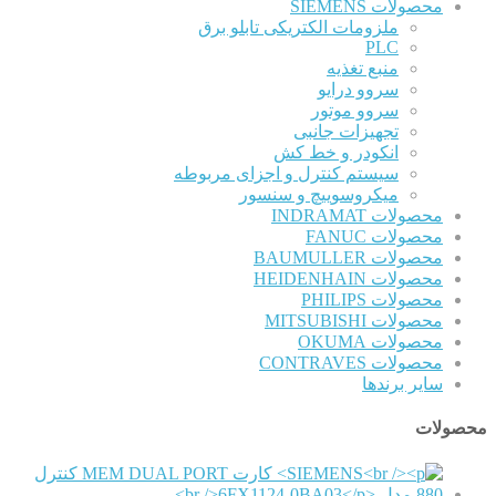
محصولات SIEMENS
ملزومات الکتریکی تابلو برق
PLC
منبع تغذیه
سروو درایو
سروو موتور
تجهیزات جانبی
انکودر و خط کش
سیستم کنترل و اجزای مربوطه
میکروسوییچ و سنسور
محصولات INDRAMAT
محصولات FANUC
محصولات BAUMULLER
محصولات HEIDENHAIN
محصولات PHILIPS
محصولات MITSUBISHI
محصولات OKUMA
محصولات CONTRAVES
سایر برندها
محصولات