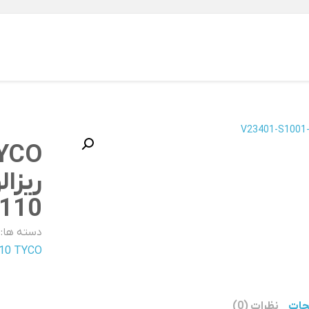
YCO
ریزال
110
دسته ها:
-B110 TYCO
حات
نظرات (0)