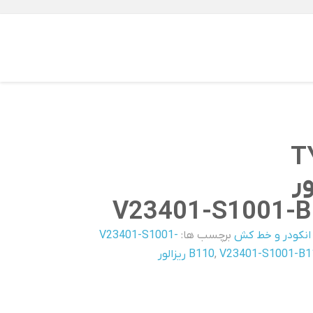
T
ور
V23401-S1001-B
انکودر و خط کش
برچسب ها:
V23401-S1001-
V23401-S1001 ریزالور
,
B110