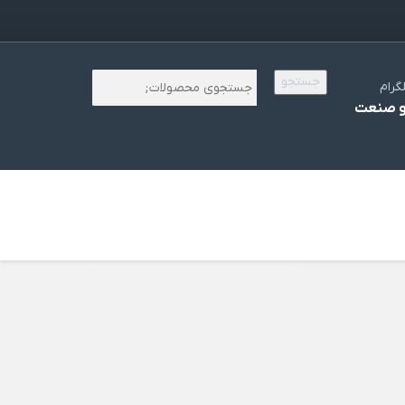
جستجو
گرام
 صنعت