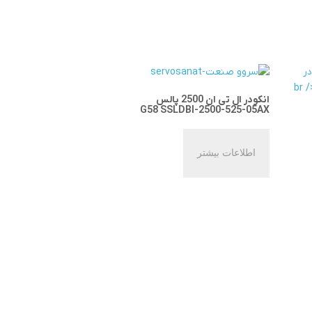
انکودر ال تی ان 2500 پالس
G58 SSLDBI-2500-525-05AX
اطلاعات بیشتر