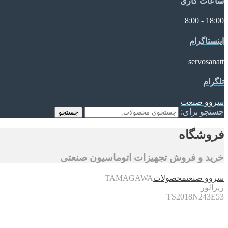
ساعات کاری
18:00 - 8:00
اینستاگرام
servosanatt
تلگرام
سروو صنعت
جستجو برای:
جستجو
فروشگاه
خرید و فروش تجهیزات اتوماسیون صنعتی
سروو صنعت
محصولات
TAMAGAWA
ریزالور
TS2018N243E53