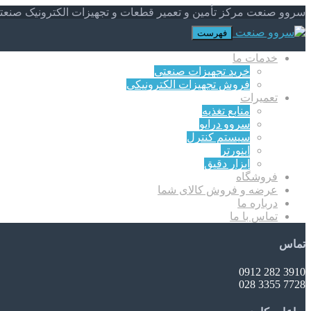
سروو صنعت مرکز تأمین و تعمیر قطعات و تجهیزات الکترونیک صنعت
فهرست
خدمات ما
خرید تجهیزات صنعتی
فروش تجهیزات الکترونیکی
تعمیرات
منابع تغذیه
سروو درایو
سیستم کنترل
اینورتر
ابزار دقیق
فروشگاه
عرضه و فروش کالای شما
درباره ما
تماس با ما
تماس
3910 282 0912
7728 3355 028