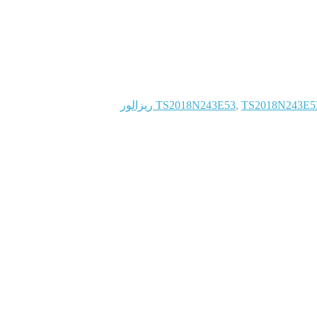
TS2018N ریزالور
,
TS2018N243E53