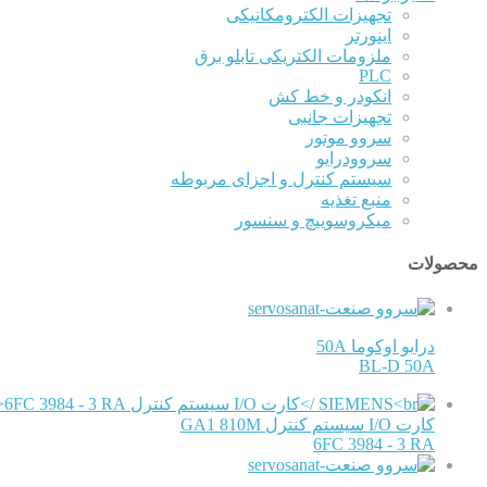
تجهیزات الکترومکانیکی
اینورتر
ملزومات الکتریکی تابلو برق
PLC
انکودر و خط کش
تجهیزات جانبی
سروو موتور
سروودرایو
سیستم کنترل و اجزای مربوطه
منبع تغذیه
میکروسوییچ و سنسور
محصولات
درایو اوکوما 50A
BL-D 50A
کارت I/O سیستم کنترل GA1 810M
6FC 3984 - 3 RA