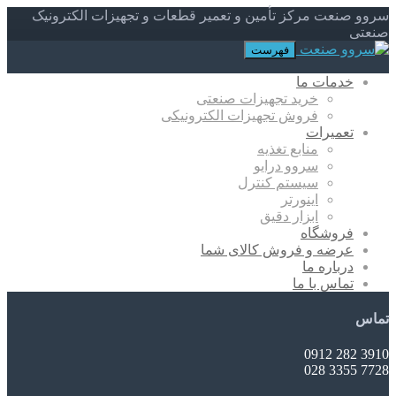
سروو صنعت مرکز تأمین و تعمیر قطعات و تجهیزات الکترونیک
صنعتی
فهرست
خدمات ما
خرید تجهیزات صنعتی
فروش تجهیزات الکترونیکی
تعمیرات
منابع تغذیه
سروو درایو
سیستم کنترل
اینورتر
ابزار دقیق
فروشگاه
عرضه و فروش کالای شما
درباره ما
تماس با ما
تماس
3910 282 0912
7728 3355 028