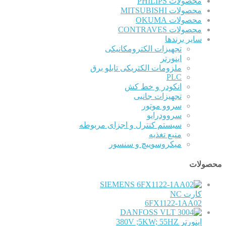
محصولات PHILIPS
محصولات MITSUBISHI
محصولات OKUMA
محصولات CONTRAVES
سایر برندها
تجهیزات الکترومکانیکی
اینورتر
ملزومات الکتریکی تابلو برق
PLC
انکودر و خط کش
تجهیزات جانبی
سروو موتور
سروودرایو
سیستم کنترل و اجزای مربوطه
منبع تغذیه
میکروسوییچ و سنسور
محصولات
SIEMENS
کارت NC
6FX1122-1AA02
DANFOSS
اینورتر 380V ;5KW; 55HZ