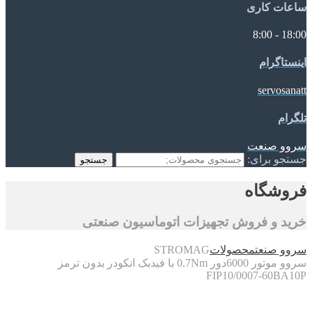
ساعات کاری
18:00 - 8:00
اینستاگرام
servosanatt
تلگرام
سروو صنعت
جستجو برای:
جستجو
فروشگاه
خرید و فروش تجهیزات اتوماسیون صنعتی
سروو صنعت
محصولات
STROMAG
سروو موتور 6000دور 0.7Nm با فیدبک انکودر بدون ترمز
FIP10/0007-60BA10P