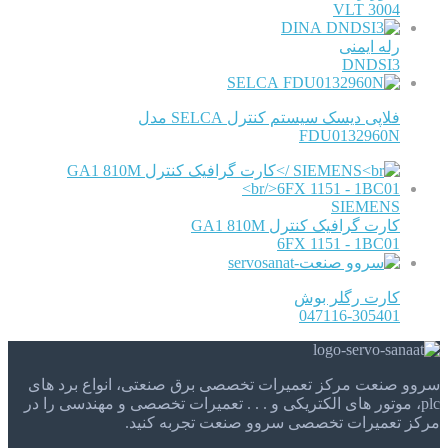
VLT 3004
DINA
رله ایمنی
DNDSI3
SELCA
فلاپی دیسک سیستم کنترل SELCA مدل
FDU0132960N
SIEMENS
کارت گرافیک کنترل GA1 810M
6FX 1151 - 1BC01
کارت رگلر بوش
047116-305401
سروو صنعت مرکز تعمیرات تخصصی برق صنعتی، انواع برد های
plc، موتور های الکتریکی و . . . تعمیرات تخصصی و مهندسی را در
مرکز تعمیرات تخصصی سروو صنعت تجربه کنید.