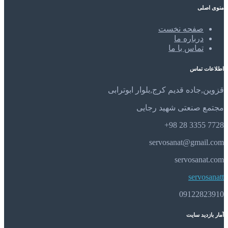
منوی اصلی
صفحه نخست
درباره ما
تماس با ما
اطلاعات تماس
قزوین,جاده قدیم کرج,بلوار ابوترابی
مجتمع صنعتی شهید رجایی
7728 3355 28 98+
servosanat@gmail.com
servosanat.com
servosanatt
09122823910
آمار بازدید سایت