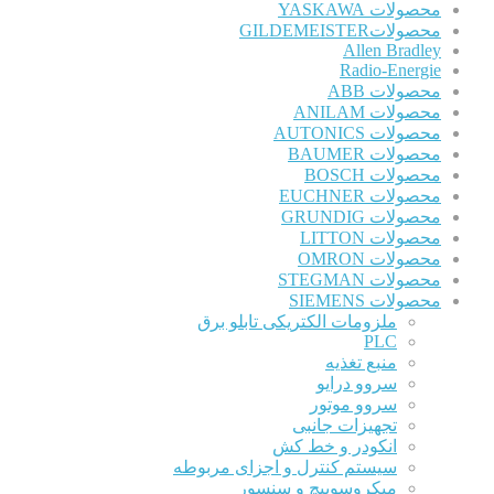
محصولات YASKAWA
محصولاتGILDEMEISTER
Allen Bradley
Radio-Energie
محصولات ABB
محصولات ANILAM
محصولات AUTONICS
محصولات BAUMER
محصولات BOSCH
محصولات EUCHNER
محصولات GRUNDIG
محصولات LITTON
محصولات OMRON
محصولات STEGMAN
محصولات SIEMENS
ملزومات الکتریکی تابلو برق
PLC
منبع تغذیه
سروو درایو
سروو موتور
تجهیزات جانبی
انکودر و خط کش
سیستم کنترل و اجزای مربوطه
میکروسوییچ و سنسور