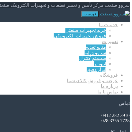
سروو صنعت مرکز تأمین و تعمیر قطعات و تجهیزات الکترونیک صنعت
فهرست
خدمات ما
خرید تجهیزات صنعتی
فروش تجهیزات الکترونیکی
تعمیرات
منابع تغذیه
سروو درایو
سیستم کنترل
اینورتر
ابزار دقیق
فروشگاه
عرضه و فروش کالای شما
درباره ما
تماس با ما
تماس
3910 282 0912
7728 3355 028