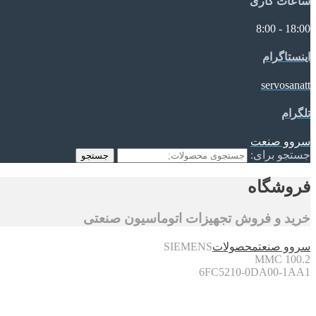
ساعات کاری
18:00 - 8:00
اینستاگرام
servosanatt
تلگرام
سروو صنعت
جستجو برای:
جستجو
فروشگاه
خرید و فروش تجهیزات اتوماسیون صنعتی
سروو صنعت
محصولات
SIEMENS
MMC 100.2
6FC5210-0DA00-1AA1