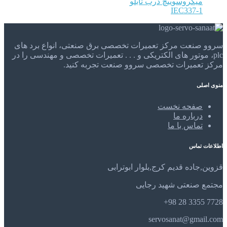
میکروسوییچ درب تابلو
IEC337-1
سروو صنعت مرکز تعمیرات تخصصی برق صنعتی، انواع برد های
plc، موتور های الکتریکی و . . . تعمیرات تخصصی و مهندسی را در
مرکز تعمیرات تخصصی سروو صنعت تجربه کنید.
منوی اصلی
صفحه نخست
درباره ما
تماس با ما
اطلاعات تماس
قزوین,جاده قدیم کرج,بلوار ابوترابی
مجتمع صنعتی شهید رجایی
7728 3355 28 98+
servosanat@gmail.com