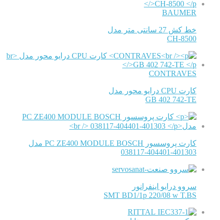
BAUMER
خط کش 27 سانتی متر مدل
CH-8500
CONTRAVES
کارت CPU درایو محور مدل
GB 402 742-TE
کارت پروسسور PC ZE400 MODULE BOSCH مدل
038117-404401-401303
سروو درایو اینفرانور
SMT BD1/1p 220/08 w T.BS
RITTAL