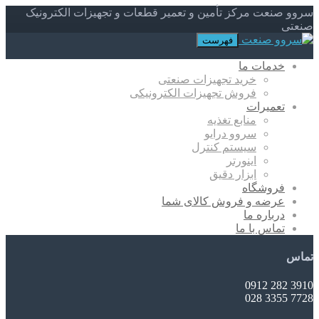
سروو صنعت مرکز تأمین و تعمیر قطعات و تجهیزات الکترونیک
صنعتی
فهرست
خدمات ما
خرید تجهیزات صنعتی
فروش تجهیزات الکترونیکی
تعمیرات
منابع تغذیه
سروو درایو
سیستم کنترل
اینورتر
ابزار دقیق
فروشگاه
عرضه و فروش کالای شما
درباره ما
تماس با ما
تماس
3910 282 0912
7728 3355 028