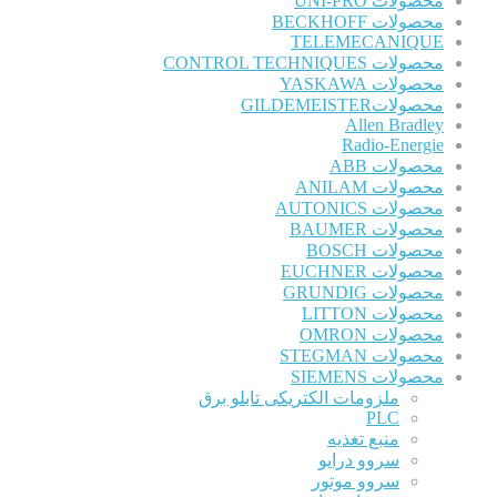
محصولات UNI-PRO
محصولات BECKHOFF
TELEMECANIQUE
محصولات CONTROL TECHNIQUES
محصولات YASKAWA
محصولاتGILDEMEISTER
Allen Bradley
Radio-Energie
محصولات ABB
محصولات ANILAM
محصولات AUTONICS
محصولات BAUMER
محصولات BOSCH
محصولات EUCHNER
محصولات GRUNDIG
محصولات LITTON
محصولات OMRON
محصولات STEGMAN
محصولات SIEMENS
ملزومات الکتریکی تابلو برق
PLC
منبع تغذیه
سروو درایو
سروو موتور