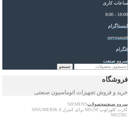
ساعات کاری
18:00 - 8:00
اینستاگرام
servosanatt
تلگرام
سروو صنعت
جستجو
جستجو
برای:
فروشگاه
خرید و فروش تجهیزات اتوماسیون صنعتی
سروو صنعت
محصولات
SIEMENS
کارت کلوزلوپ MS250 برای کنترل SINUMERIK 8
MS250C