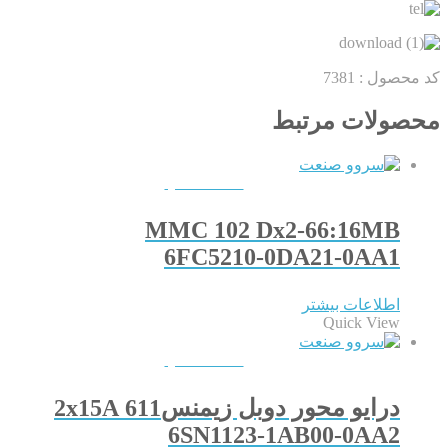
کد محصول :
7381
محصولات مرتبط
QUICKVIEW
MMC 102 Dx2-66:16MB
6FC5210-0DA21-0AA1
اطلاعات بیشتر
Quick View
QUICKVIEW
درایو محور دوبل زیمنس611 2x15A
6SN1123-1AB00-0AA2