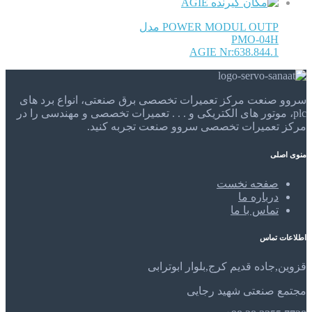
AGIE
POWER MODUL OUTP مدل
PMO-04H
AGIE Nr:638.844.1
سروو صنعت مرکز تعمیرات تخصصی برق صنعتی، انواع برد های
plc، موتور های الکتریکی و . . . تعمیرات تخصصی و مهندسی را در
مرکز تعمیرات تخصصی سروو صنعت تجربه کنید.
منوی اصلی
صفحه نخست
درباره ما
تماس با ما
اطلاعات تماس
قزوین,جاده قدیم کرج,بلوار ابوترابی
مجتمع صنعتی شهید رجایی