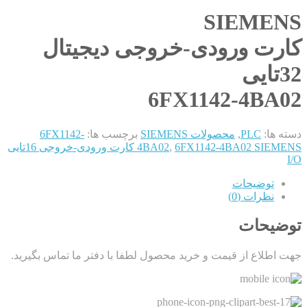
SIEMENS
کارت ورودی-خروجی دیجیتال
32تایی
6FX1142-4BA02
دسته ها:
PLC
,
محصولات SIEMENS
برچسب ها:
6FX1142-
,
4BA02
6FX1142-4BA02 SIEMENS کارت ورودی-خروجی 16تایی
I/O
توضیحات
نظرات (0)
توضیحات
جهت اطلاع از قیمت و خرید محصول لطفا با دفتر ما تماس بگیرید.