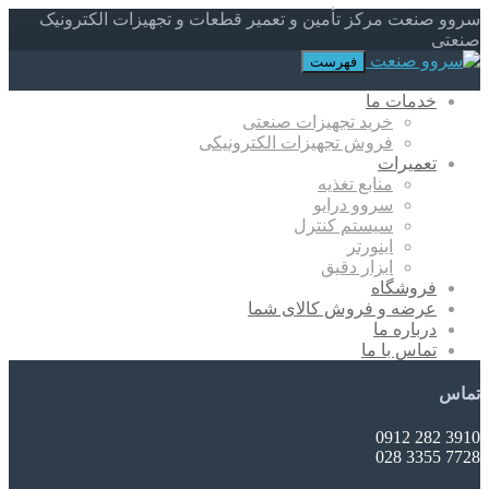
سروو صنعت مرکز تأمین و تعمیر قطعات و تجهیزات الکترونیک
صنعتی
فهرست
خدمات ما
خرید تجهیزات صنعتی
فروش تجهیزات الکترونیکی
تعمیرات
منابع تغذیه
سروو درایو
سیستم کنترل
اینورتر
ابزار دقیق
فروشگاه
عرضه و فروش کالای شما
درباره ما
تماس با ما
تماس
3910 282 0912
7728 3355 028