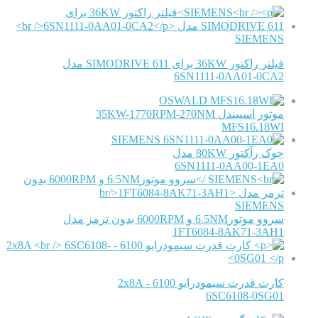
SIEMENS
فیلتر راکتور 36KW برای SIMODRIVE 611 مدل
6SN1111-0AA01-0CA2
OSWALD
موتور اسپیندل 35KW-1770RPM-270NM
MFS16.18WI
SIEMENS
چوک رآکتور 80KW مدل
6SN1111-0AA00-1EA0
SIEMENS
سروو موتور6.5NM و 6000RPM بدون ترمز مدل
1FT6084-8AK71-3AH1
کارت قدرت سیمودرایو 6100 - 2x8A
6SC6108-0SG01