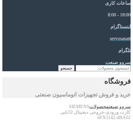
ساعات کاری
18:00 - 8:00
اینستاگرام
servosanatt
تلگرام
سروو صنعت
جستجو
جستجو
برای:
فروشگاه
خرید و فروش تجهیزات اتوماسیون صنعتی
سروو صنعت
محصولات
SIEMENS
کارت ورودی-خروجی دیجیتال 32تایی
6FX1142-4BA02