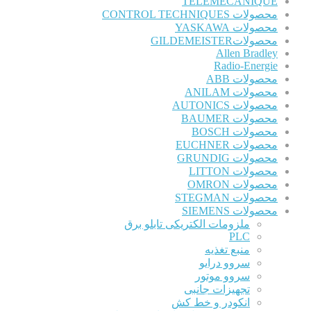
TELEMECANIQUE
محصولات CONTROL TECHNIQUES
محصولات YASKAWA
محصولاتGILDEMEISTER
Allen Bradley
Radio-Energie
محصولات ABB
محصولات ANILAM
محصولات AUTONICS
محصولات BAUMER
محصولات BOSCH
محصولات EUCHNER
محصولات GRUNDIG
محصولات LITTON
محصولات OMRON
محصولات STEGMAN
محصولات SIEMENS
ملزومات الکتریکی تابلو برق
PLC
منبع تغذیه
سروو درایو
سروو موتور
تجهیزات جانبی
انکودر و خط کش