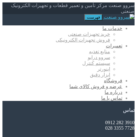
سروو صنعت مرکز تأمین و تعمیر قطعات و تجهیزات الکترونیک
صنعتی
فهرست
خدمات ما
خرید تجهیزات صنعتی
فروش تجهیزات الکترونیکی
تعمیرات
منابع تغذیه
سروو درایو
سیستم کنترل
اینورتر
ابزار دقیق
فروشگاه
عرضه و فروش کالای شما
درباره ما
تماس با ما
تماس
3910 282 0912
7728 3355 028