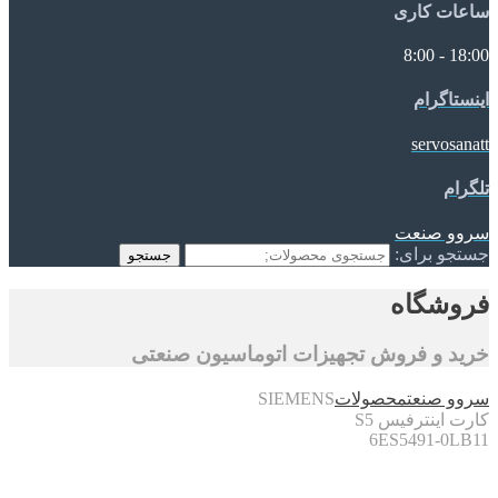
ساعات کاری
18:00 - 8:00
اینستاگرام
servosanatt
تلگرام
سروو صنعت
جستجو برای:
جستجو
فروشگاه
خرید و فروش تجهیزات اتوماسیون صنعتی
سروو صنعت
محصولات
SIEMENS
کارت اینترفیس S5
6ES5491-0LB11