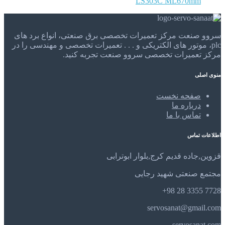
LS303C ML670mm
سروو صنعت مرکز تعمیرات تخصصی برق صنعتی، انواع برد های
plc، موتور های الکتریکی و . . . تعمیرات تخصصی و مهندسی را در
مرکز تعمیرات تخصصی سروو صنعت تجربه کنید.
منوی اصلی
صفحه نخست
درباره ما
تماس با ما
اطلاعات تماس
قزوین,جاده قدیم کرج,بلوار ابوترابی
مجتمع صنعتی شهید رجایی
7728 3355 28 98+
servosanat@gmail.com
servosanat.com