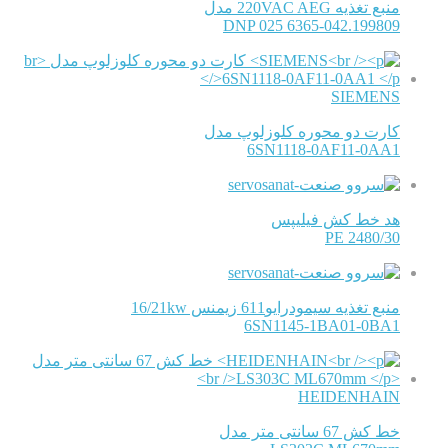
منبع تغذیه 220VAC AEG مدل
DNP 025 6365-042.199809
SIEMENS
کارت دو محوره کلوزلوپ مدل
6SN1118-0AF11-0AA1
هد خط کش فیلیپس
PE 2480/30
منبع تغذیه سیمودرایو611 زیمنس 16/21kw
6SN1145-1BA01-0BA1
HEIDENHAIN
خط کش 67 سانتی متر مدل