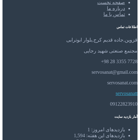
صفحه نخست
درباره ما
تماس با ما
اطلاعات تماس
قزوین,جاده قدیم کرج,بلوار ابوترابی
مجتمع صنعتی شهید رجایی
7728 3355 28 98+
servosanat@gmail.com
servosanat.com
servosanatt
09122823910
آمار بازدید سایت
بازدیدهای امروز:
1
بازدیدهای این هفته:
1,594