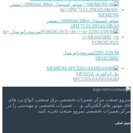
SIEMENS
موتور اسپیندل 2000rpm 20kw زیمنس
1PH 7133-2NG02-0BA0
YOKOGAVA
220V-15N/Mسروودرایو مدل
SR1015B82
SIEMENS
پنل اپراتوری OP 015A
6FC5203-0AF05-0AB0
سروو صنعت مرکز تعمیرات تخصصی برق صنعتی، انواع برد های
plc، موتور های الکتریکی و . . . تعمیرات تخصصی و مهندسی را در
مرکز تعمیرات تخصصی سروو صنعت تجربه کنید.
منوی اصلی