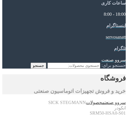
ساعات کاری
18:00 - 8:00
اینستاگرام
servosanatt
تلگرام
سروو صنعت
جستجو برای:
جستجو
فروشگاه
خرید و فروش تجهیزات اتوماسیون صنعتی
سروو صنعت
محصولات
SICK STEGMANN
انکودر
SRM50-HSA0-S01