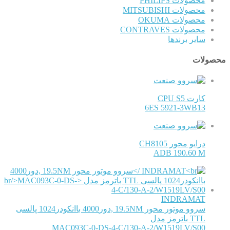
محصولات PHILIPS
محصولات MITSUBISHI
محصولات OKUMA
محصولات CONTRAVES
سایر برندها
محصولات
کارت CPU S5
6ES 5921-3WB13
درایو محور CH8105
ADB 190.60 M
INDRAMAT
سروو موتور محور 19.5NM ,دور4000 باانکودر1024 پالسی
TTL باترمز مدل
MAC093C-0-DS-4-C/130-A-2/W1519LV/S00