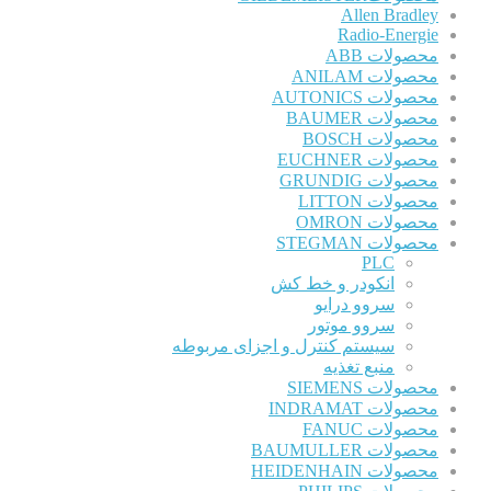
Allen Bradley
Radio-Energie
محصولات ABB
محصولات ANILAM
محصولات AUTONICS
محصولات BAUMER
محصولات BOSCH
محصولات EUCHNER
محصولات GRUNDIG
محصولات LITTON
محصولات OMRON
محصولات STEGMAN
PLC
انکودر و خط کش
سروو درایو
سروو موتور
سیستم کنترل و اجزای مربوطه
منبع تغذیه
محصولات SIEMENS
محصولات INDRAMAT
محصولات FANUC
محصولات BAUMULLER
محصولات HEIDENHAIN