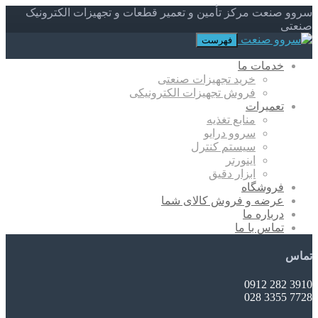
سروو صنعت مرکز تأمین و تعمیر قطعات و تجهیزات الکترونیک
صنعتی
فهرست
خدمات ما
خرید تجهیزات صنعتی
فروش تجهیزات الکترونیکی
تعمیرات
منابع تغذیه
سروو درایو
سیستم کنترل
اینورتر
ابزار دقیق
فروشگاه
عرضه و فروش کالای شما
درباره ما
تماس با ما
تماس
3910 282 0912
7728 3355 028