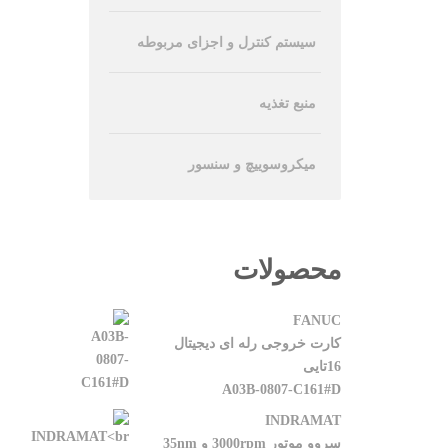
سیستم کنترل و اجزای مربوطه
منبع تغذیه
میکروسوییچ و سنسور
محصولات
FANUC
کارت خروجی رله ای دیجیتال
16تایی
A03B-0807-C161#D
INDRAMAT
سروو موتور 3000rpm و 35nm