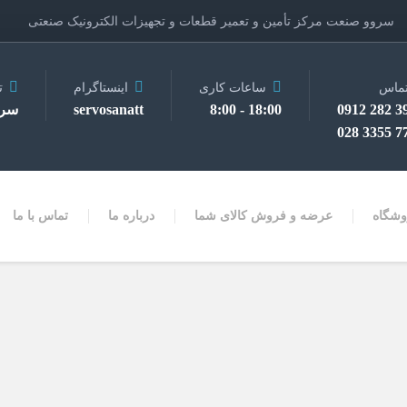
سروو صنعت مرکز تأمین و تعمیر قطعات و تجهیزات الکترونیک صنعتی
ماس
ساعات کاری
اینستاگرام
ت
3910 
18:00 - 8:00
servosanatt
سرو
7728 
وشگاه
عرضه و فروش کالای شما
درباره ما
تماس با ما