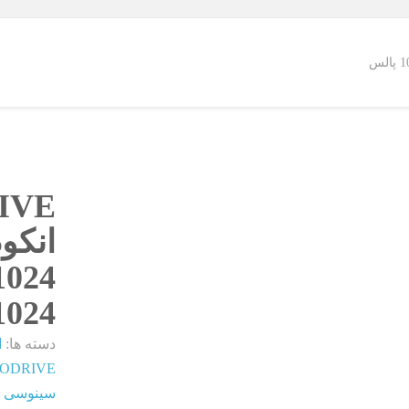
IVE
انکو
1024 پال
1024
دسته ها:
ا
سینوسی ولتاژی