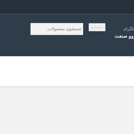
جستجو
لگرام
و صنعت