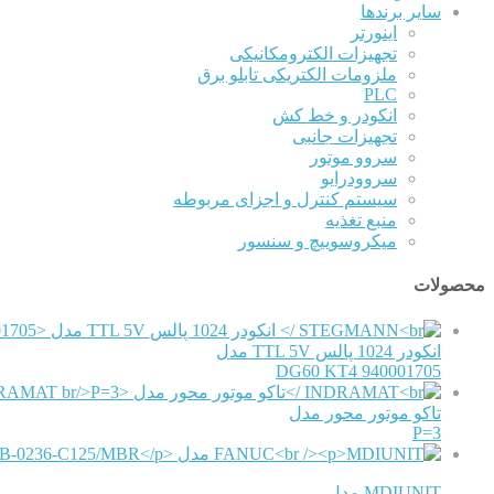
سایر برندها
اینورتر
تجهیزات الکترومکانیکی
ملزومات الکتریکی تابلو برق
PLC
انکودر و خط کش
تجهیزات جانبی
سروو موتور
سروودرایو
سیستم کنترل و اجزای مربوطه
منبع تغذیه
میکروسوییچ و سنسور
محصولات
انکودر 1024 پالس TTL 5V مدل
DG60 KT4 940001705
RAMAT
تاکو موتور محور مدل
P=3
MDIUNIT مدل