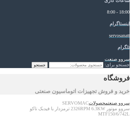
ساعات کاری
18:00 - 8:00
اینستاگرام
servosanatt
تلگرام
سروو صنعت
جستجو برای:
جستجو
فروشگاه
خرید و فروش تجهیزات اتوماسیون صنعتی
سروو صنعت
محصولات
SERVOMAC
سروو موتور 2326RPM 6.3KW ترمزدار با فیدبک تاکو
MTF150/6/742L