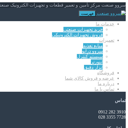
سروو صنعت مرکز تأمین و تعمیر قطعات و تجهیزات الکترونیک صنعت
فهرست
خدمات ما
خرید تجهیزات صنعتی
فروش تجهیزات الکترونیکی
تعمیرات
منابع تغذیه
سروو درایو
سیستم کنترل
اینورتر
ابزار دقیق
فروشگاه
عرضه و فروش کالای شما
درباره ما
تماس با ما
تماس
3910 282 0912
7728 3355 028