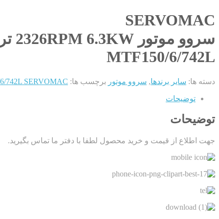
SERVOMAC
سروو موتور 2326RPM 6.3KW ترمزدار با فیدبک تاکو
MTF150/6/742L
دسته ها:
سایر برندها
,
سروو موتور
برچسب ها:
MTF150/6/742L SERVOMAC سروو موتور 2326RPM 6.3KW 
توضیحات
توضیحات
جهت اطلاع از قیمت و خرید محصول لطفا با دفتر ما تماس بگیرید.