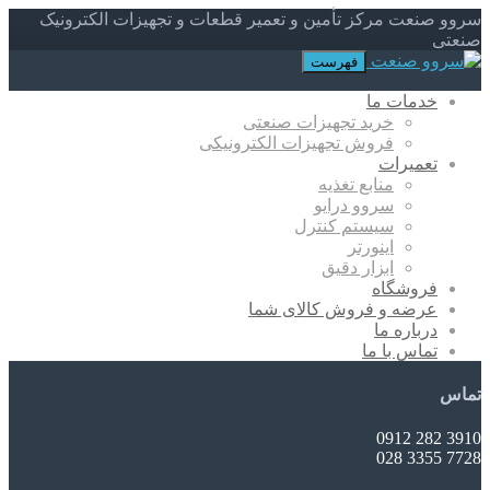
سروو صنعت مرکز تأمین و تعمیر قطعات و تجهیزات الکترونیک
صنعتی
فهرست
خدمات ما
خرید تجهیزات صنعتی
فروش تجهیزات الکترونیکی
تعمیرات
منابع تغذیه
سروو درایو
سیستم کنترل
اینورتر
ابزار دقیق
فروشگاه
عرضه و فروش کالای شما
درباره ما
تماس با ما
تماس
3910 282 0912
7728 3355 028