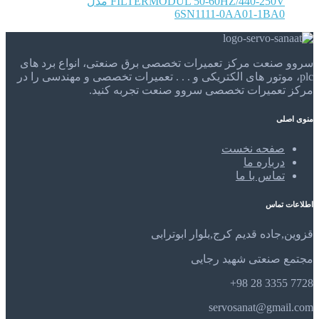
FILTERMODUL 50-60HZ/440-250V مدل
6SN1111-0AA01-1BA0
سروو صنعت مرکز تعمیرات تخصصی برق صنعتی، انواع برد های
plc، موتور های الکتریکی و . . . تعمیرات تخصصی و مهندسی را در
مرکز تعمیرات تخصصی سروو صنعت تجربه کنید.
منوی اصلی
صفحه نخست
درباره ما
تماس با ما
اطلاعات تماس
قزوین,جاده قدیم کرج,بلوار ابوترابی
مجتمع صنعتی شهید رجایی
7728 3355 28 98+
servosanat@gmail.com