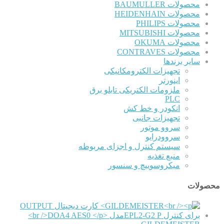
محصولات BAUMULLER
محصولات HEIDENHAIN
محصولات PHILIPS
محصولات MITSUBISHI
محصولات OKUMA
محصولات CONTRAVES
سایر برندها
تجهیزات الکترومکانیکی
اینورتر
ملزومات الکتریکی تابلو برق
PLC
انکودر و خط کش
تجهیزات جانبی
سروو موتور
سروودرایو
سیستم کنترل و اجزای مربوطه
منبع تغذیه
میکروسوییچ و سنسور
محصولات