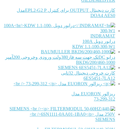
GILDEMEISTER
کارت دیجیتال OUTPUT برای کنترل EPL2-G2 Pمدل
DOA4 AES0
INDRAMAT
درایور دوبل 100A
KDW 1.1-100-300-W1
BAUMULLER
درایو DCتک جهت سه فاز380ولت ورودی وخروجی 200آمپر
BKD6/200/460-1000
SIEMENS
کارت خروجی دیجیتال 32تایی
6ES5451-7LA12
ریزالور EUORON مدل
73-299-312
SIEMENS