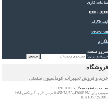
ساعات کاری
18:00 - 8:00
اینستاگرام
servosanatt
تلگرام
سروو صنعت
جستجو برای:
جستجو
فروشگاه
خرید و فروش تجهیزات اتوماسیون صنعتی
سروو صنعت
محصولات
SCHNEIDER
موتوردرایو 0.45NM,5A,4300RPM ترمز دار با گیربکس 1:64
ILA1B572S1801