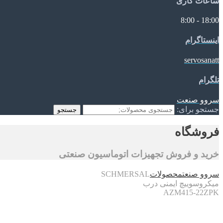
ساعات کاری
18:00 - 8:00
اینستاگرام
servosanatt
تلگرام
سروو صنعت
جستجو برای:
جستجو
فروشگاه
خرید و فروش تجهیزات اتوماسیون صنعتی
سروو صنعت
محصولات
SCHMERSAL
میکروسوییچ ایمنی درب
AZM415-22ZPK