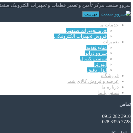
سروو صنعت مرکز تأمین و تعمیر قطعات و تجهیزات الکترونیک صنعت
فهرست
خدمات ما
خرید تجهیزات صنعتی
فروش تجهیزات الکترونیکی
تعمیرات
منابع تغذیه
سروو درایو
سیستم کنترل
اینورتر
ابزار دقیق
فروشگاه
عرضه و فروش کالای شما
درباره ما
تماس با ما
تماس
3910 282 0912
7728 3355 028