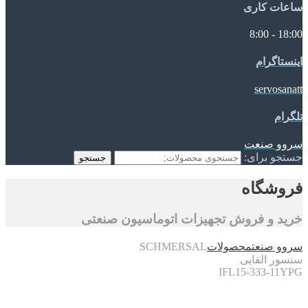
ساعات کاری
18:00 - 8:00
اینستاگرام
servosanatt
تلگرام
سروو صنعت
جستجو برای:
جستجو
فروشگاه
خرید و فروش تجهیزات اتوماسیون صنعتی
سروو صنعت
محصولات
SCHMERSAL
سنسور القایی
IFL15-333-11YPG