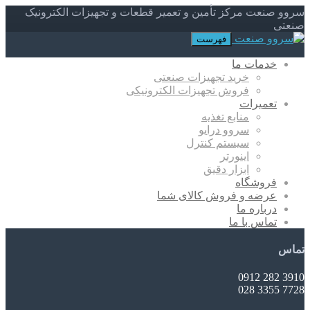
سروو صنعت مرکز تأمین و تعمیر قطعات و تجهیزات الکترونیک
صنعتی
فهرست
خدمات ما
خرید تجهیزات صنعتی
فروش تجهیزات الکترونیکی
تعمیرات
منابع تغذیه
سروو درایو
سیستم کنترل
اینورتر
ابزار دقیق
فروشگاه
عرضه و فروش کالای شما
درباره ما
تماس با ما
تماس
3910 282 0912
7728 3355 028