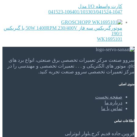
کارت واسطه I/O مدل
041523-106401/103303/041524-1047
GROSCHOPP
موتورگیربکس سه فاز 50W 1400RPM 230/400V با گیربکس
190/1
WK1695101
سروو صنعت مرکز تعمیرات تخصصی برق صنعتی، انواع برد های
plc، موتور های الکتریکی و . . . تعمیرات تخصصی و مهندسی را در
مرکز تعمیرات تخصصی سروو صنعت تجربه کنید.
منوی اصلی
صفحه نخست
درباره ما
تماس با ما
اطلاعات تماس
قزوین,جاده قدیم کرج,بلوار ابوترابی