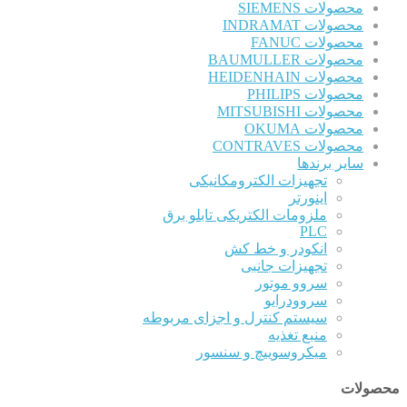
محصولات SIEMENS
محصولات INDRAMAT
محصولات FANUC
محصولات BAUMULLER
محصولات HEIDENHAIN
محصولات PHILIPS
محصولات MITSUBISHI
محصولات OKUMA
محصولات CONTRAVES
سایر برندها
تجهیزات الکترومکانیکی
اینورتر
ملزومات الکتریکی تابلو برق
PLC
انکودر و خط کش
تجهیزات جانبی
سروو موتور
سروودرایو
سیستم کنترل و اجزای مربوطه
منبع تغذیه
میکروسوییچ و سنسور
محصولات