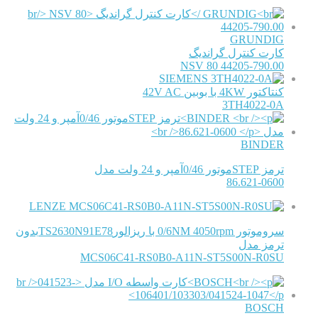
GRUNDIG
کارت کنترل گراندیگ
NSV 80 44205-790.00
SIEMENS
کنتاکتور 4KW با بوبین 42V AC
3TH4022-0A
BINDER
ترمز STEPموتور 0/46آمپر و 24 ولت مدل
86.621-0600
LENZE
سروموتور 0/6NM 4050rpm با ریزالورTS2630N91E78بدون
ترمز مدل
MCS06C41-RS0B0-A11N-ST5S00N-R0SU
BOSCH