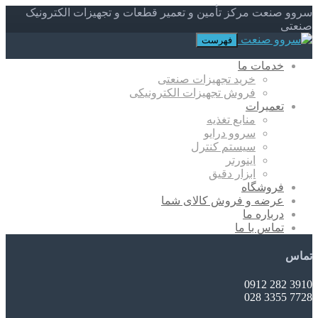
سروو صنعت مرکز تأمین و تعمیر قطعات و تجهیزات الکترونیک
صنعتی
فهرست
خدمات ما
خرید تجهیزات صنعتی
فروش تجهیزات الکترونیکی
تعمیرات
منابع تغذیه
سروو درایو
سیستم کنترل
اینورتر
ابزار دقیق
فروشگاه
عرضه و فروش کالای شما
درباره ما
تماس با ما
تماس
3910 282 0912
7728 3355 028