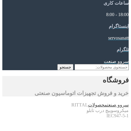
ساعات کاری
18:00 - 8:00
اینستاگرام
servosanatt
تلگرام
سروو صنعت
جستجو
جستجو
برای:
فروشگاه
خرید و فروش تجهیزات اتوماسیون صنعتی
سروو صنعت
محصولات
RITTAL
میکروسوییچ درب تابلو
IEC947-5-1