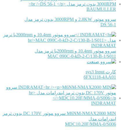
BAUMULLER
سروو موتور 2.8KW و 3000RPM بدون ترمز مدل
DS 56-1
INDRAMAT
سروو موتور 10.4nm و 2000rpmبا ترمز مدل
MAC 090C-0-kD-2-C/130-B-1/S011
کارت sys3 Input
6FX1118-4AA01
INDRAMAT
M6NM-NMAX2000 MIN سروو موتور DC 170V بدون ترمز
ایندرامات مدل
MDC10.20F/MMA-0/S006