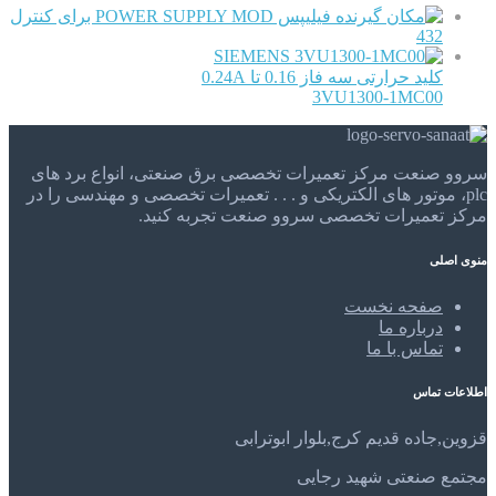
فیلیپس POWER SUPPLY MOD برای کنترل
432
SIEMENS
کلید حرارتی سه فاز 0.16 تا 0.24A
3VU1300-1MC00
سروو صنعت مرکز تعمیرات تخصصی برق صنعتی، انواع برد های
plc، موتور های الکتریکی و . . . تعمیرات تخصصی و مهندسی را در
مرکز تعمیرات تخصصی سروو صنعت تجربه کنید.
منوی اصلی
صفحه نخست
درباره ما
تماس با ما
اطلاعات تماس
قزوین,جاده قدیم کرج,بلوار ابوترابی
مجتمع صنعتی شهید رجایی