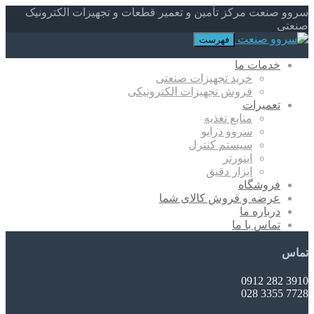
سروو صنعت مرکز تأمین و تعمیر قطعات و تجهیزات الکترونیک
صنعتی
فهرست
خدمات ما
خرید تجهیزات صنعتی
فروش تجهیزات الکترونیکی
تعمیرات
منابع تغذیه
سروو درایو
سیستم کنترل
اینورتر
ابزار دقیق
فروشگاه
عرضه و فروش کالای شما
درباره ما
تماس با ما
تماس
3910 282 0912
7728 3355 028