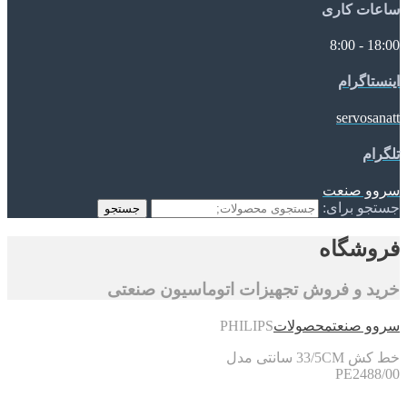
ساعات کاری
18:00 - 8:00
اینستاگرام
servosanatt
تلگرام
سروو صنعت
جستجو برای:
جستجو
فروشگاه
خرید و فروش تجهیزات اتوماسیون صنعتی
سروو صنعت
محصولات
PHILIPS
خط کش 33/5CM سانتی مدل
PE2488/00