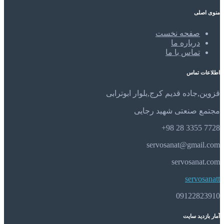
منوی اصلی
صفحه نخست
درباره ما
تماس با ما
اطلاعات تماس
قزوین,جاده قدیم کرج,بلوار ابوترابی
مجتمع صنعتی شهید رجایی
7728 3355 28 98+
servosanat@gmail.com
servosanat.com
servosanatt
09122823910
آمار بازدید سایت