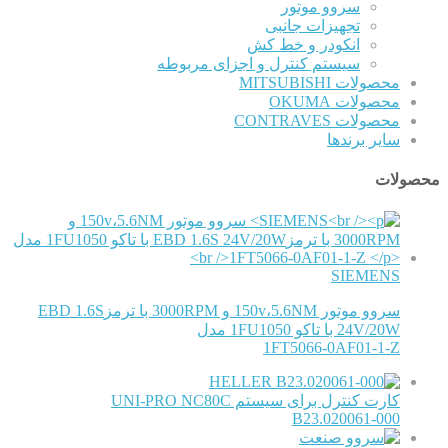
سروو موتور
تجهیزات جانبی
انکودر و خط کش
سیستم کنترل و اجزای مربوطه
محصولات MITSUBISHI
محصولات OKUMA
محصولات CONTRAVES
سایر برندها
محصولات
SIEMENS
سروو موتور 150v،5.6NM و 3000RPM با ترمزEBD 1.6S
24V/20W با تاکو 1FU1050 مدل
1FT5066-0AF01-1-Z
HELLER
کارت کنترل برای سیستم UNI-PRO NC80C
B23.020061-000