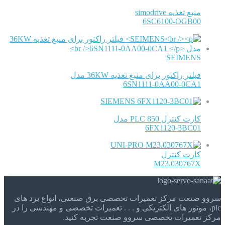
منبع تغذیه simodrive
6SC6100-OGB00
SEIMENS
فیلتر راکتور برای منبع تغذیه 36KW مدل
6SN1111-0AA00-0CA1
SIEMENS
کارت کنترل 850 PLC مدل
6FX1120-3BC01
UNI-PRO
کارت کنترل
M23.030767X
سروو صنعت مرکز تعمیرات تخصصی برق صنعتی، انواع برد های
plc، موتور های الکتریکی و . . . تعمیرات تخصصی و مهندسی را در
مرکز تعمیرات تخصصی سروو صنعت تجربه کنید.