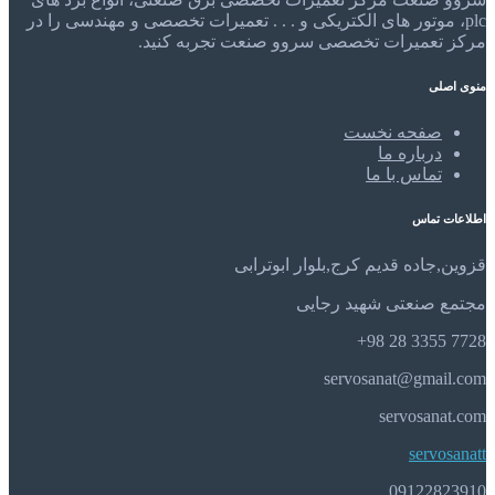
plc، موتور های الکتریکی و . . . تعمیرات تخصصی و مهندسی را در
مرکز تعمیرات تخصصی سروو صنعت تجربه کنید.
منوی اصلی
صفحه نخست
درباره ما
تماس با ما
اطلاعات تماس
قزوین,جاده قدیم کرج,بلوار ابوترابی
مجتمع صنعتی شهید رجایی
7728 3355 28 98+
servosanat@gmail.com
servosanat.com
servosanatt
09122823910