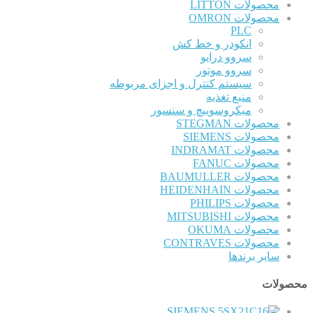
محصولات LITTON
محصولات OMRON
PLC
انکودر و خط کش
سروو درایو
سروو موتور
سیستم کنترل و اجزای مربوطه
منبع تغذیه
میکروسوییچ و سنسور
محصولات STEGMAN
محصولات SIEMENS
محصولات INDRAMAT
محصولات FANUC
محصولات BAUMULLER
محصولات HEIDENHAIN
محصولات PHILIPS
محصولات MITSUBISHI
محصولات OKUMA
محصولات CONTRAVES
سایر برندها
محصولات
SIEMENS