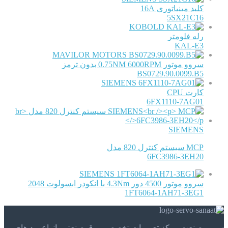
کلید مینیاتوری 16A
5SX21C16
KOBOLD
رله فلومتر
KAL-E3
MAVILOR MOTORS
سروو موتور 0.75NM 6000RPM بدون ترمز
BS0729.90.0099.B5
SIEMENS
کارت CPU
6FX1110-7AG01
SIEMENS
MCP سیستم کنترل 820 مدل
6FC3986-3EH20
SIEMENS
سروو موتور 4500 دور 4.3Nm با انکودر ابسولوت 2048
1FT6064-1AH71-3EG1
سروو صنعت مرکز تعمیرات تخصصی برق صنعتی، انواع برد های