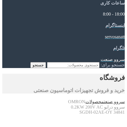
ساعات کاری
18:00 - 8:00
اینستاگرام
servosanatt
تلگرام
سروو صنعت
جستجو برای:
جستجو
فروشگاه
خرید و فروش تجهیزات اتوماسیون صنعتی
سروو صنعت
محصولات
OMRON
سروو درایو 0.2KW 200V AC
SGDH-02AE-OY 34841