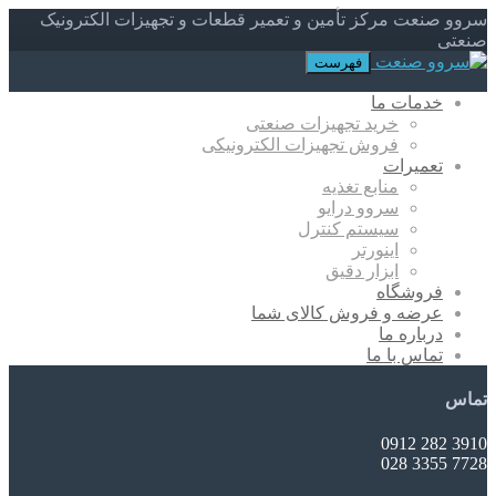
سروو صنعت مرکز تأمین و تعمیر قطعات و تجهیزات الکترونیک
صنعتی
فهرست
خدمات ما
خرید تجهیزات صنعتی
فروش تجهیزات الکترونیکی
تعمیرات
منابع تغذیه
سروو درایو
سیستم کنترل
اینورتر
ابزار دقیق
فروشگاه
عرضه و فروش کالای شما
درباره ما
تماس با ما
تماس
3910 282 0912
7728 3355 028