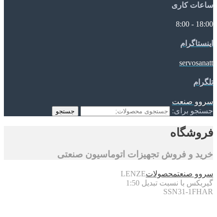
ساعات کاری
18:00 - 8:00
اینستاگرام
servosanatt
تلگرام
سروو صنعت
جستجو برای:
جستجو
فروشگاه
خرید و فروش تجهیزات اتوماسیون صنعتی
سروو صنعت
محصولات
LENZE
گیربکس با نسبت تبدیل 1:50
SSN31-1FHAR