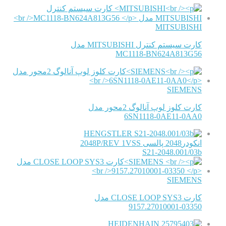
MITSUBISHI
کارت سیستم کنترل MITSUBISHI مدل
MC1118-BN624A813G56
SIEMENS
کارت کلوز لوپ آنالوگ 2محور مدل
6SN1118-0AE11-0AA0
HENGSTLER
انکودر2048 پالسی 2048P/REV 1VSS
S21-2048.001/03b
SIEMENS
کارت CLOSE LOOP SYS3 مدل
9157.27010001-03350
HEIDENHAIN