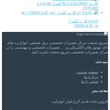
کارت PLC-GRAPHIC کنترل LE415B
25795403
FAST کارت کنترل
FBINC4-B </p
سروو صنعت مرکز تعمیرات تخصصی برق صنعتی، انواع برد های
plc، موتور های الکتریکی و . . . تعمیرات تخصصی و مهندسی را در
مرکز تعمیرات تخصصی سروو صنعت تجربه کنید.
منوی اصلی
صفحه نخست
درباره ما
تماس با ما
اطلاعات تماس
قزوین,جاده قدیم کرج,بلوار ابوترابی
مجتمع صنعتی شهید رجایی