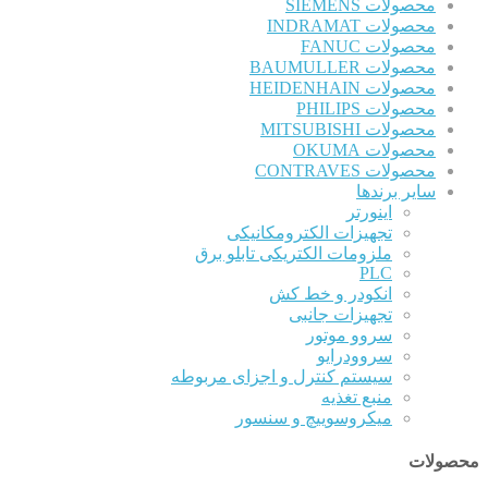
محصولات SIEMENS
محصولات INDRAMAT
محصولات FANUC
محصولات BAUMULLER
محصولات HEIDENHAIN
محصولات PHILIPS
محصولات MITSUBISHI
محصولات OKUMA
محصولات CONTRAVES
سایر برندها
اینورتر
تجهیزات الکترومکانیکی
ملزومات الکتریکی تابلو برق
PLC
انکودر و خط کش
تجهیزات جانبی
سروو موتور
سروودرایو
سیستم کنترل و اجزای مربوطه
منبع تغذیه
میکروسوییچ و سنسور
محصولات