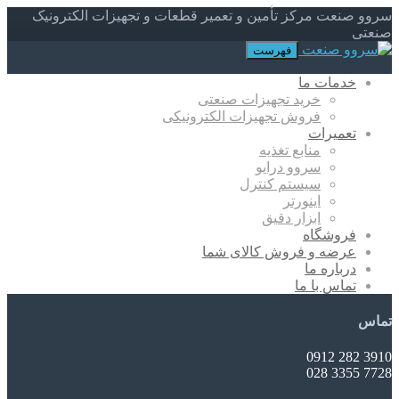
سروو صنعت مرکز تأمین و تعمیر قطعات و تجهیزات الکترونیک
صنعتی
فهرست
خدمات ما
خرید تجهیزات صنعتی
فروش تجهیزات الکترونیکی
تعمیرات
منابع تغذیه
سروو درایو
سیستم کنترل
اینورتر
ابزار دقیق
فروشگاه
عرضه و فروش کالای شما
درباره ما
تماس با ما
تماس
3910 282 0912
7728 3355 028