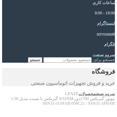
ساعات کاری
18:00 - 8:00
اینستاگرام
servosanatt
تلگرام
سروو صنعت
جستجو برای:
جستجو
فروشگاه
خرید و فروش تجهیزات اتوماسیون صنعتی
سروو صنعت
محصولات
LENZE
موتور گیربکس 2700دور-0/32NM گیربکس با نسبت تبدیل 1:50
SSN31-1UHAR-056C21 / SSN31-1FHAR