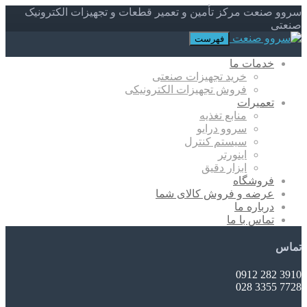
سروو صنعت مرکز تأمین و تعمیر قطعات و تجهیزات الکترونیک
صنعتی
فهرست
خدمات ما
خرید تجهیزات صنعتی
فروش تجهیزات الکترونیکی
تعمیرات
منابع تغذیه
سروو درایو
سیستم کنترل
اینورتر
ابزار دقیق
فروشگاه
عرضه و فروش کالای شما
درباره ما
تماس با ما
تماس
3910 282 0912
7728 3355 028