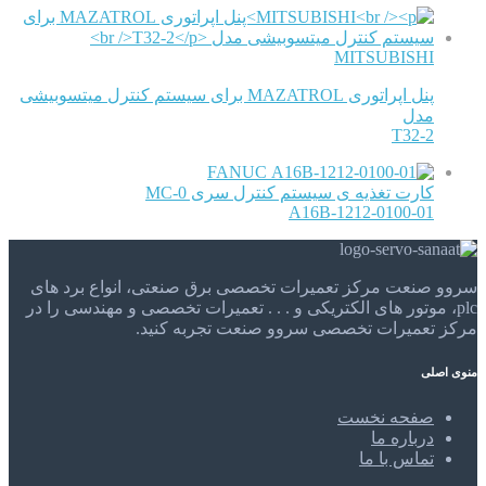
MITSUBISHI
پنل اپراتوری MAZATROL برای سیستم کنترل میتسوبیشی
مدل
T32-2
FANUC
کارت تغذیه ی سیستم کنترل سری 0-MC
A16B-1212-0100-01
سروو صنعت مرکز تعمیرات تخصصی برق صنعتی، انواع برد های
plc، موتور های الکتریکی و . . . تعمیرات تخصصی و مهندسی را در
مرکز تعمیرات تخصصی سروو صنعت تجربه کنید.
منوی اصلی
صفحه نخست
درباره ما
تماس با ما