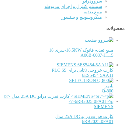
سروودرایو
سیستم کنترل و اجزای مربوطه
منبع تغذیه
میکروسوییچ و سنسور
محصولات
منبع تغذیه فانوک 18.5KW-سری 18
A06B-6087-H115
SIEMENS
کارت خروجی 8تایی برای PLC S5
6ES5454-5AA11
SELECTRON
تایمر
800-Q
SIEMENS
کارت قدرت درایو 25A DC مدل
6RB2025-0FA01