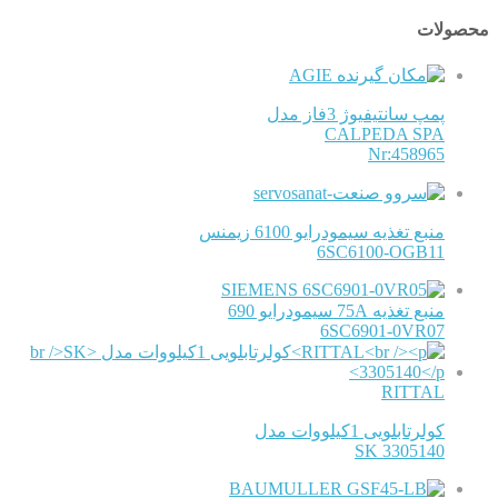
محصولات
AGIE
پمپ سانتیفیوژ 3فاز مدل
CALPEDA SPA
Nr:458965
منبع تغذیه سیمودرایو 6100 زیمنس
6SC6100-OGB11
SIEMENS
منبع تغذیه 75A سیمودرایو 690
6SC6901-0VR07
RITTAL
کولرتابلویی 1کیلووات مدل
SK 3305140
BAUMULLER