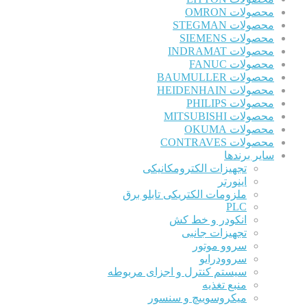
محصولات OMRON
محصولات STEGMAN
محصولات SIEMENS
محصولات INDRAMAT
محصولات FANUC
محصولات BAUMULLER
محصولات HEIDENHAIN
محصولات PHILIPS
محصولات MITSUBISHI
محصولات OKUMA
محصولات CONTRAVES
سایر برندها
تجهیزات الکترومکانیکی
اینورتر
ملزومات الکتریکی تابلو برق
PLC
انکودر و خط کش
تجهیزات جانبی
سروو موتور
سروودرایو
سیستم کنترل و اجزای مربوطه
منبع تغذیه
میکروسوییچ و سنسور