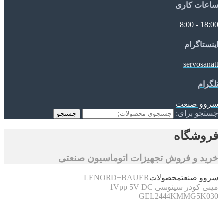
ساعات کاری
18:00 - 8:00
اینستاگرام
servosanatt
تلگرام
سروو صنعت
جستجو برای:
جستجو
فروشگاه
خرید و فروش تجهیزات اتوماسیون صنعتی
سروو صنعت
محصولات
LENORD+BAUER
مینی کودر سینوسی 1Vpp 5V DC
GEL2444KMMG5K030