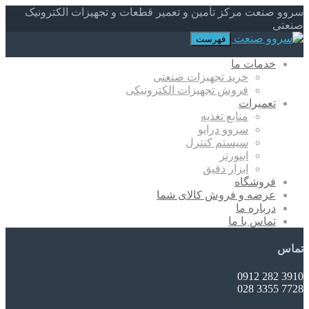
سروو صنعت مرکز تأمین و تعمیر قطعات و تجهیزات الکترونیک
صنعتی
فهرست
خدمات ما
خرید تجهیزات صنعتی
فروش تجهیزات الکترونیکی
تعمیرات
منابع تغذیه
سروو درایو
سیستم کنترل
اینورتر
ابزار دقیق
فروشگاه
عرضه و فروش کالای شما
درباره ما
تماس با ما
تماس
3910 282 0912
7728 3355 028