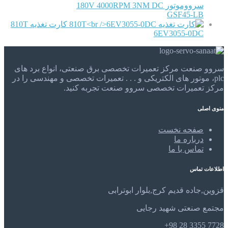
سرووموتور 180V 4000RPM 3NM DC
GSF45-LB
کارت تغذیه 810T
6EV3055-0DC
سروو صنعت مرکز تعمیرات تخصصی برق صنعتی، انواع برد های
plc، موتور های الکتریکی و . . . تعمیرات تخصصی و مهندسی را در
مرکز تعمیرات تخصصی سروو صنعت تجربه کنید.
منوی اصلی
صفحه نخست
درباره ما
تماس با ما
اطلاعات تماس
قزوین,جاده قدیم کرج,بلوار ابوترابی
مجتمع صنعتی شهید رجایی
7728 3355 28 98+