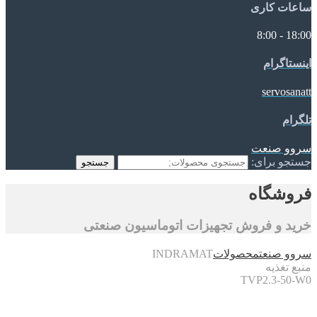
ساعات کاری
18:00 - 8:00
اینستاگرام
servosanatt
تلگرام
سروو صنعت
جستجو برای:
جستجو
فروشگاه
خرید و فروش تجهیزات اتوماسیون صنعتی
سروو صنعت
محصولات
INDRAMAT
منبع تغذیه
TVP2.3-50-W0