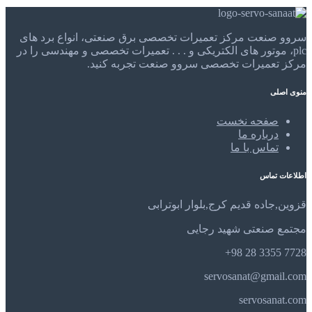
سروو صنعت مرکز تعمیرات تخصصی برق صنعتی، انواع برد های
plc، موتور های الکتریکی و . . . تعمیرات تخصصی و مهندسی را در
مرکز تعمیرات تخصصی سروو صنعت تجربه کنید.
منوی اصلی
صفحه نخست
درباره ما
تماس با ما
اطلاعات تماس
قزوین,جاده قدیم کرج,بلوار ابوترابی
مجتمع صنعتی شهید رجایی
7728 3355 28 98+
servosanat@gmail.com
servosanat.com