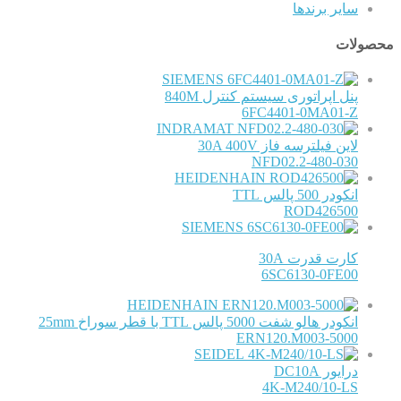
سایر برندها
محصولات
SIEMENS
پنل اپراتوری سیستم کنترل 840M
6FC4401-0MA01-Z
INDRAMAT
لاین فیلترسه فاز 30A 400V
NFD02.2-480-030
HEIDENHAIN
انکودر 500 پالس TTL
ROD426500
SIEMENS
کارت قدرت 30A
6SC6130-0FE00
HEIDENHAIN
انکودر هالو شفت 5000 پالس TTL با قطر سوراخ 25mm
ERN120.M003-5000
SEIDEL
درایور DC10A
4K-M240/10-LS