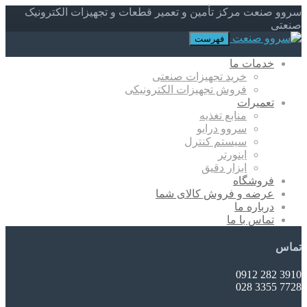
سروو صنعت مرکز تأمین و تعمیر قطعات و تجهیزات الکترونیک
صنعتی
فهرست
خدمات ما
خرید تجهیزات صنعتی
فروش تجهیزات الکترونیکی
تعمیرات
منابع تغذیه
سروو درایو
سیستم کنترل
اینورتر
ابزار دقیق
فروشگاه
عرضه و فروش کالای شما
درباره ما
تماس با ما
تماس
3910 282 0912
7728 3355 028