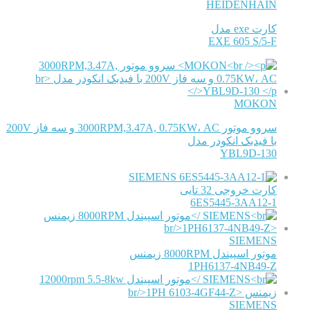
HEIDENHAIN
کارت exe مدل
EXE 605 S/5-F
MOKON
سروو موتور 3000RPM,3.47A, 0.75KW، AC و سه فاز 200V
با فیدبک انکودر مدل
YBL9D-130
SIEMENS
کارت خروجی 32 تایی
6ES5445-3AA12-1
SIEMENS
موتور اسپیندل 8000RPM زیمنس
1PH6137-4NB49-Z
SIEMENS