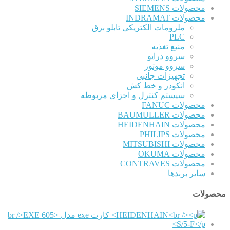
محصولات SIEMENS
محصولات INDRAMAT
ملزومات الکتریکی تابلو برق
PLC
منبع تغذیه
سروو درایو
سروو موتور
تجهیزات جانبی
انکودر و خط کش
سیستم کنترل و اجزای مربوطه
محصولات FANUC
محصولات BAUMULLER
محصولات HEIDENHAIN
محصولات PHILIPS
محصولات MITSUBISHI
محصولات OKUMA
محصولات CONTRAVES
سایر برندها
محصولات