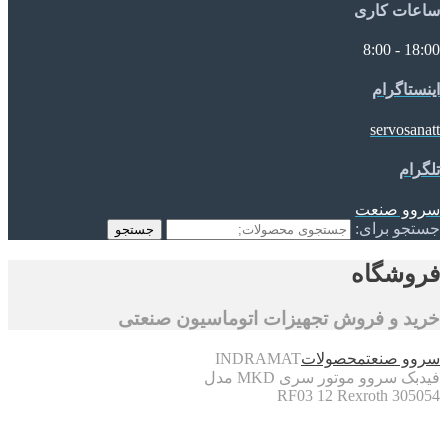
ساعات کاری
18:00 - 8:00
اینستاگرام
servosanatt
تلگرام
سروو صنعت
جستجو برای:
جستجو
فروشگاه
خرید و فروش تجهیزات اتوماسیون صنعتی
سروو صنعت
محصولات
INDRAMAT
فیدبک سروو موتور سری MKD مدل
RF03 12 Rexroth 305054