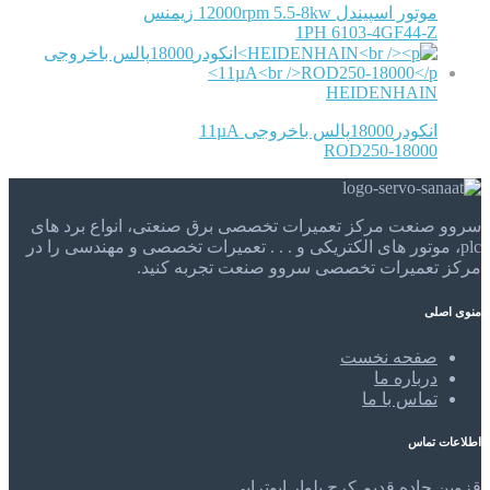
موتور اسپیندل 12000rpm 5.5-8kw زیمنس
1PH 6103-4GF44-Z
HEIDENHAIN
انکودر18000پالس باخروجی 11µA
ROD250-18000
سروو صنعت مرکز تعمیرات تخصصی برق صنعتی، انواع برد های
plc، موتور های الکتریکی و . . . تعمیرات تخصصی و مهندسی را در
مرکز تعمیرات تخصصی سروو صنعت تجربه کنید.
منوی اصلی
صفحه نخست
درباره ما
تماس با ما
اطلاعات تماس
قزوین,جاده قدیم کرج,بلوار ابوترابی