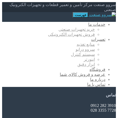
سروو صنعت مرکز تأمین و تعمیر قطعات و تجهیزات الکترونیک
صنعتی
فهرست
خدمات ما
خرید تجهیزات صنعتی
فروش تجهیزات الکترونیکی
تعمیرات
منابع تغذیه
سروو درایو
سیستم کنترل
اینورتر
ابزار دقیق
فروشگاه
عرضه و فروش کالای شما
درباره ما
تماس با ما
تماس
3910 282 0912
7728 3355 028