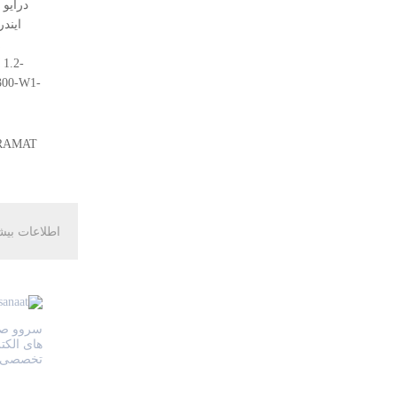
درایو 
ایند
1.2-
300-W1-
RAMAT
اطلاعات بیش
های الکت
تخصصی س