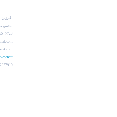
اطلاعات تما
قزوین,جا
مجتمع ص
7728 3355 28 98+
mail.com
anat.com
rvosanatt
2823910