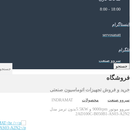
18:00 - 8:00
اینستاگرام
servosanatt
تلگرام
سروو صنعت
جستجو
فروشگاه
خرید و فروش تجهیزات اتوماسیون صنعتی
سروو صنعت
محصولات
INDRAMAT
سروو موتور 9000rpm و 5.5KWبدون ترمز مدل
2AD100C-B050B1-AS03-A2N2