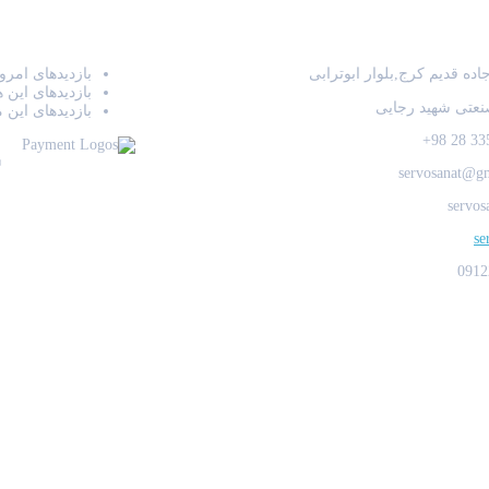
س
آمار بازدید سایت
ده قدیم کرج,بلوار ابوترابی
بازدیدهای امرو
بازدیدهای این 
نعتی شهید رجایی
بازدیدهای این 
© 1392 –
servosanat@g
servos
se
0912