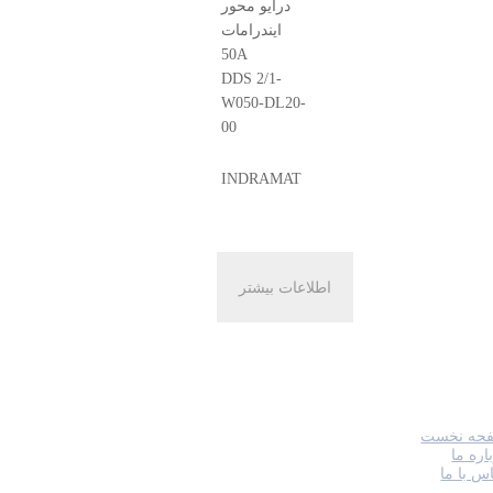
🔍
🔍
درایو محور
ایندرامات
50A
DDS 2/1-
W050-DL20-
00
INDRAMAT
اطلاعات بیشتر
ی اصلی
حه نخست
اره ما
س با ما