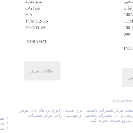
🔍
محور
منبع تغذیه
رامات
ایندرامات
50A
100A
TVM 1.2-50-
TDM 
220/300-W0
100-
000
INDRAMAT
IND
اطلاعات بیشتر
تر
منو
سروو صنعت مرکز تعمیرات تخصصی برق صنعتی، انواع برد های plc، موتور
ریکی و . . . تعمیرات تخصصی و مهندسی را در مرکز تعمیرات
صف
روو صنعت تجربه کنید.
درب
تما