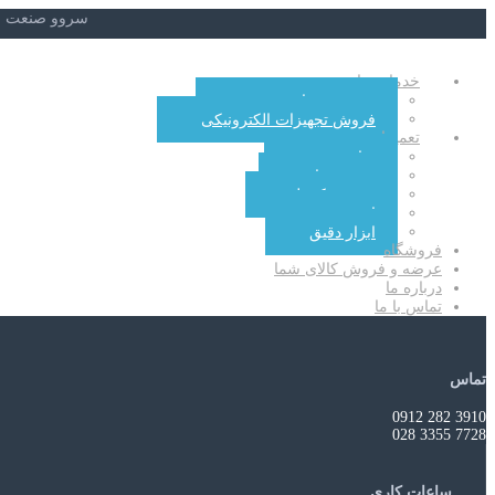
سروو صنعت مر
خدمات ما
خرید تجهیزات صنعتی
فروش تجهیزات الکترونیکی
تعمیرات
منابع تغذیه
سروو درایو
سیستم کنترل
اینورتر
ابزار دقیق
فروشگاه
عرضه و فروش کالای شما
درباره ما
تماس با ما
تماس
3910 282 0912
7728 3355 028
ساعات کاری