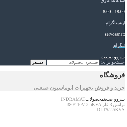
ساعات کاری
18:00 - 8:00
اینستاگرام
servosanatt
تلگرام
سروو صنعت
جستجو برای:
جستجو
فروشگاه
خرید و فروش تجهیزات اتوماسیون صنعتی
سروو صنعت
محصولات
INDRAMAT
ترانس 3 فاز 380/110V 2.5KVA
DLTS/2.5KVA