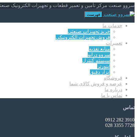
سروو صنعت مرکز تأمین و تعمیر قطعات و تجهیزات الکترونیک صنعت
فهرست
خدمات ما
خرید تجهیزات صنعتی
فروش تجهیزات الکترونیکی
تعمیرات
منابع تغذیه
سروو درایو
سیستم کنترل
اینورتر
ابزار دقیق
فروشگاه
عرضه و فروش کالای شما
درباره ما
تماس با ما
تماس
3910 282 0912
7728 3355 028