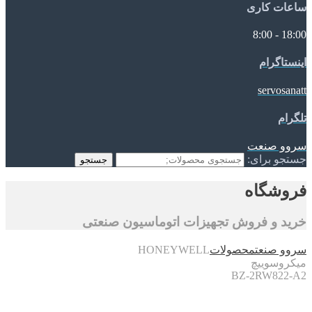
ساعات کاری
18:00 - 8:00
اینستاگرام
servosanatt
تلگرام
سروو صنعت
جستجو برای:
جستجو
فروشگاه
خرید و فروش تجهیزات اتوماسیون صنعتی
سروو صنعت
محصولات
HONEYWELL
میکروسوییچ
BZ-2RW822-A2