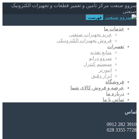
سروو صنعت مرکز تأمین و تعمیر قطعات و تجهیزات الکترونیک
صنعتی
فهرست
خدمات ما
خرید تجهیزات صنعتی
فروش تجهیزات الکترونیکی
تعمیرات
منابع تغذیه
سروو درایو
سیستم کنترل
اینورتر
ابزار دقیق
فروشگاه
عرضه و فروش کالای شما
درباره ما
تماس با ما
تماس
3910 282 0912
7728 3355 028