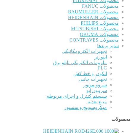
محصولات INDRAMAT
محصولات FANUC
محصولات BAUMULLER
محصولات HEIDENHAIN
محصولات PHILIPS
محصولات MITSUBISHI
محصولات OKUMA
محصولات CONTRAVES
سایر برندها
تجهیزات الکترومکانیکی
اینورتر
ملزومات الکتریکی تابلو برق
PLC
انکودر و خط کش
تجهیزات جانبی
سروو موتور
سروودرایو
سیستم کنترل و اجزای مربوطه
منبع تغذیه
میکروسوییچ و سنسور
محصولات
HEIDENHAIN