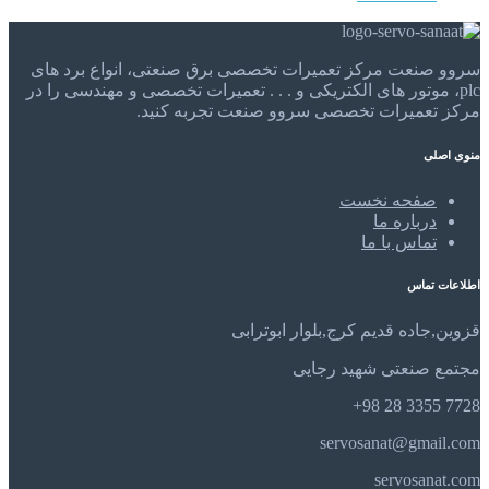
سروو صنعت مرکز تعمیرات تخصصی برق صنعتی، انواع برد های
plc، موتور های الکتریکی و . . . تعمیرات تخصصی و مهندسی را در
مرکز تعمیرات تخصصی سروو صنعت تجربه کنید.
منوی اصلی
صفحه نخست
درباره ما
تماس با ما
اطلاعات تماس
قزوین,جاده قدیم کرج,بلوار ابوترابی
مجتمع صنعتی شهید رجایی
7728 3355 28 98+
servosanat@gmail.com
servosanat.com