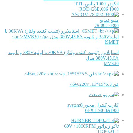
انکودر 1000 پالس TTL
ROD426E.006 1000
ASCOM
منبع تغذیع
78-092-0300
ISMET
استابلایزر (تثبیت کننده ولتاژ) 30KVA با اولیه380V و ثانویه
380V,45.6A مدل
MVS30
فن 5.5*15*15، 46w,220v
کارت کنترل محور system8
6FX1190-3AD00
HUBNER
تاکو ژنراتور 60V / 1000RPM
TDP0.2T-4